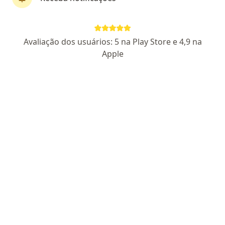
Simone Nickele
Avaliação dos usuários: 5 na Play Store e 4,9 na
·
Mais
Psicóloga, Sexóloga
Apple
41 opiniões
CRP 07/23855
Pacientes fiéis
Endereço
Teleconsulta 1
Teleconsulta 2
Rua Doutor Barcelos, 2375 - sala 506, Canoas
•
Mapa
Pertencer Clínica Multidisciplinar
Consulta Psicologia
a partir de r$ 180
Esse especialista não oferece agendamento online para esse endereço.
Solicite um atendimento