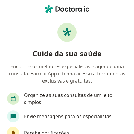
Men
Transtorno Da Ansiedade Generalizada Tag • Canoas, Rio Grande do Sul RS
Filtros
• 1
Convênio
Mapa
Profissionais com experiência Transtorno da
Cuide da sua saúde
ansiedade generalizada (TAG), Canoas
Encontre os melhores especialistas e agende uma
consulta. Baixe o App e tenha acesso a ferramentas
Qual especialização você está procurando?
exclusivas e gratuitas.
Psicólogo
Nutricionista
Psicanalista
Organize as suas consultas de um jeito
simples
Envie mensagens para os especialistas
Receba notificações