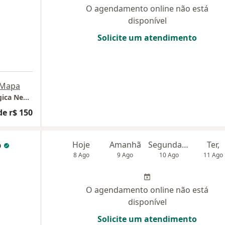
O agendamento online não está
disponível
Solicite um atendimento
Mapa
Centro de Psicologia Clínica e Neuropsicológica Neapa
de r$ 150
o
Hoje
Amanhã
Segunda-feira
Ter,
8 Ago
9 Ago
10 Ago
11 Ago
O agendamento online não está
disponível
Solicite um atendimento