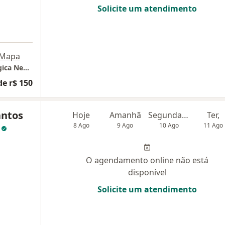
Solicite um atendimento
Mapa
Centro de Psicologia Clínica e Neuropsicológica Neapa
de r$ 150
antos
Hoje
Amanhã
Segunda-feira
Ter,
a
8 Ago
9 Ago
10 Ago
11 Ago
O agendamento online não está
disponível
Solicite um atendimento