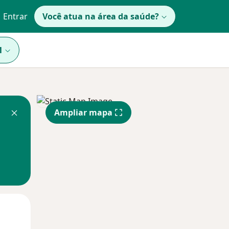
Entrar
Você atua na área da saúde?
1
Ampliar mapa
Qua
Qui,
Sex,
12 Ago
13 Ago
14 Ago