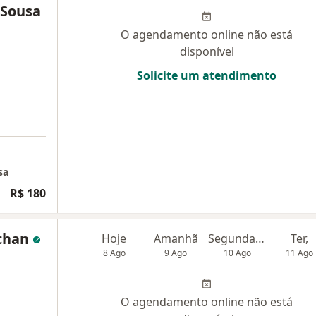
 Sousa
O agendamento online não está
disponível
Solicite um atendimento
sa
R$ 180
uchan
Hoje
Amanhã
Segunda-feira
Ter,
8 Ago
9 Ago
10 Ago
11 Ago
O agendamento online não está