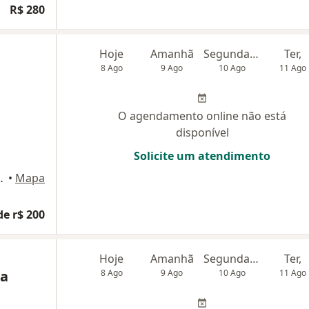
R$ 280
Hoje
Amanhã
Segunda-feira
Ter,
8 Ago
9 Ago
10 Ago
11 Ago
O agendamento online não está
disponível
Solicite um atendimento
ia Lima, 1449, Atibaia
•
Mapa
de r$ 200
Hoje
Amanhã
Segunda-feira
Ter,
ra
8 Ago
9 Ago
10 Ago
11 Ago