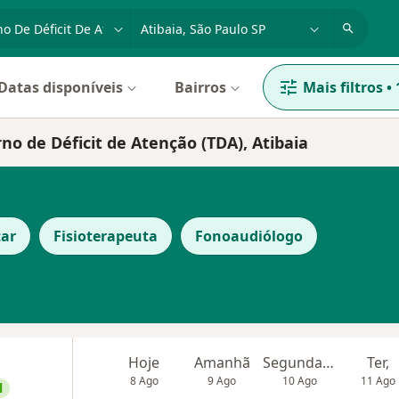
dade, doença ou nome
cidade ou região
Datas disponíveis
Bairros
Mais filtros
•
no de Déficit de Atenção (TDA), Atibaia
ar
Fisioterapeuta
Fonoaudiólogo
Hoje
Amanhã
Segunda-feira
Ter,
8 Ago
9 Ago
10 Ago
11 Ago
l