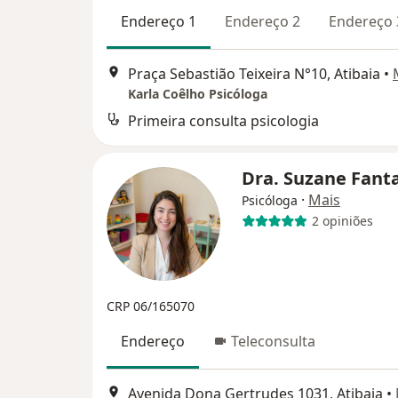
Endereço 1
Endereço 2
Endereço 
Praça Sebastião Teixeira N°10, Atibaia
•
Karla Coêlho Psicóloga
Primeira consulta psicologia
Dra. Suzane Fant
·
Mais
Psicóloga
2 opiniões
CRP 06/165070
Endereço
Teleconsulta
Avenida Dona Gertrudes 1031, Atibaia
•