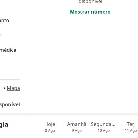
disponível
Mostrar número
anto
t
 médica
•
Mapa
sponível
gia
Hoje
Amanhã
Segunda-feira
Ter,
8 Ago
9 Ago
10 Ago
11 Ago