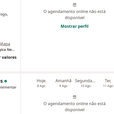
O agendamento online não está
logo,
disponível
Mostrar perfil
Mapa
Centro de Psicologia Clínica e Neuropsicológica Neapa
 valores
es
Hoje
Amanhã
Segunda-feira
Ter,
8 Ago
9 Ago
10 Ago
11 Ago
plementar
O agendamento online não está
disponível