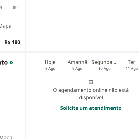
3
Teleconsulta
Mapa
R$ 180
ato
Hoje
Amanhã
Segunda-feira
Ter,
8 Ago
9 Ago
10 Ago
11 Ago
O agendamento online não está
disponível
Solicite um atendimento
Mapa