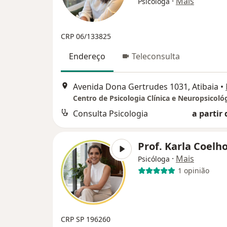
·
Mais
Psicóloga
CRP 06/133825
Endereço
Teleconsulta
Avenida Dona Gertrudes 1031, Atibaia
•
Consulta Psicologia
a partir 
Prof. Karla Coelh
·
Mais
Psicóloga
1 opinião
CRP SP 196260