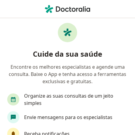
Men
Transtorno Depressivo Maior • Catalão, Goiás GO
Filtros
• 1
Convênio
Mapa
Profissionais com experiência Transtorno
Cuide da sua saúde
depressivo maior, Catalão
Encontre os melhores especialistas e agende uma
consulta. Baixe o App e tenha acesso a ferramentas
Qual especialização você está procurando?
exclusivas e gratuitas.
Psiquiatra
Generalista
Psicólogo
Organize as suas consultas de um jeito
simples
Envie mensagens para os especialistas
Receba notificações