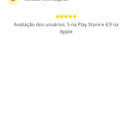
Pagamento online
Parcelamento disponível
Avaliação dos usuários: 5 na Play Store e 4,9 na
Dr. Renner Melo
Apple
·
Mais
Psiquiatra
30 opiniões
CRM SP 275836
- RQE não encontrado para Psiquiatria
Endereço 1
Endereço 2
Teleconsulta
Avenida 20 de Agosto, Número 733, Catalão
•
Mapa
Instituto Gustavo Albino
Consulta generalista
R$ 350
Esse especialista não oferece agendamento online para esse endereço.
Solicite um atendimento