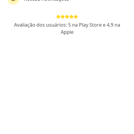
Pagamento online
Parcelamento disponível
Avaliação dos usuários: 5 na Play Store e 4,9 na
Antonio Garcês
Apple
·
Mais
Psicólogo
CRP 22/06536
Endereço
Teleconsulta
Avenida Jacarandá, Brasília
•
Mapa
Terapia Online - Brasília
Primeira consulta psicologia
R$ 200
Esse especialista não oferece agendamento online para esse endereço.
Solicite um atendimento