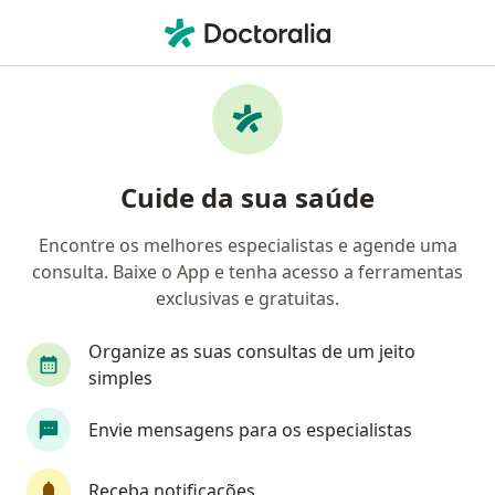
Men
Transtorno Do Estresse Pós Traumático Tept • Brasília, Distrito Federal DF
Filtros
• 1
Convênio
Mapa
Profissionais com experiência Transtorno do
Cuide da sua saúde
estresse pós traumático (TEPT), Brasília
Encontre os melhores especialistas e agende uma
consulta. Baixe o App e tenha acesso a ferramentas
Qual especialização você está procurando?
exclusivas e gratuitas.
Psicólogo
Psiquiatra
Psicanalista
Méd
Organize as suas consultas de um jeito
simples
Envie mensagens para os especialistas
Receba notificações