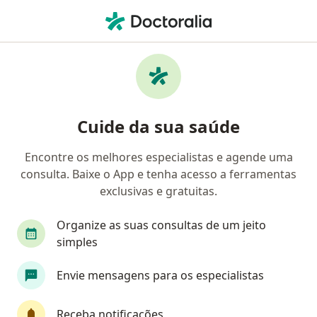
Men
Transtorno Do Pânico • Gama, Distrito Federal DF
Filtros
• 1
Convênio
Mapa
Profissionais com experiência Transtorno do
Cuide da sua saúde
pânico, Gama
Encontre os melhores especialistas e agende uma
consulta. Baixe o App e tenha acesso a ferramentas
Qual especialização você está procurando?
exclusivas e gratuitas.
Psicólogo
Psicanalista
Nutricionista
Organize as suas consultas de um jeito
simples
Envie mensagens para os especialistas
Receba notificações