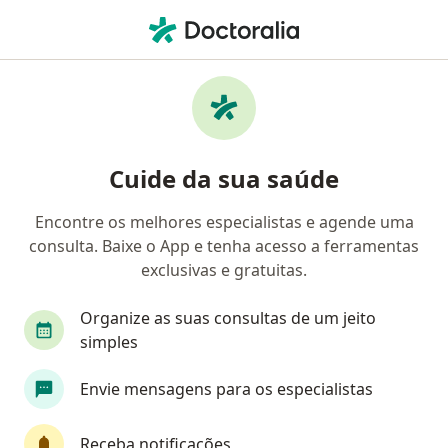
Men
Transtornos De Ansiedade • Cajamar, São Paulo SP
Filtros
• 1
Convênio
Mapa
Profissionais com experiência Transtornos
Cuide da sua saúde
de ansiedade, Cajamar
Encontre os melhores especialistas e agende uma
consulta. Baixe o App e tenha acesso a ferramentas
Qual especialização você está procurando?
exclusivas e gratuitas.
Psicólogo
Psiquiatra
Organize as suas consultas de um jeito
simples
Envie mensagens para os especialistas
Receba notificações