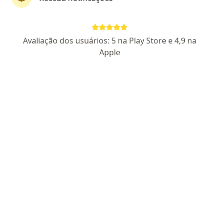
Dra. Fernanda Lana de Paula
Avaliação dos usuários: 5 na Play Store e 4,9 na
·
Mais
Psicóloga
Apple
44 opiniões
CRP SP 140039
Pacientes fiéis
Endereço
Teleconsulta
Rua Cruzeiro do Sul - chácara solar, Santana de Paranaíba
•
Mapa
Psicóloga Fernanda Lana - Atendimentos on-line
Consulta Psicologia
R$ 200
Esse especialista não oferece agendamento online para esse endereço.
Solicite um atendimento