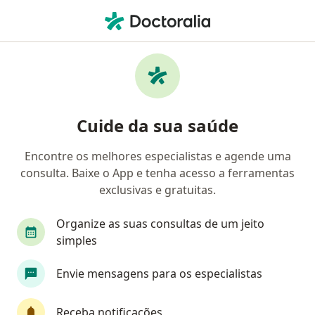
Men
Transtorno Obsesivo Compulsivo Toc • Cajamar, São Paulo SP
Filtros
• 1
Convênio
Mapa
Profissionais com experiência Transtorno
Cuide da sua saúde
Obsesivo Compulsivo (TOC), Cajamar
Encontre os melhores especialistas e agende uma
consulta. Baixe o App e tenha acesso a ferramentas
Qual especialização você está procurando?
exclusivas e gratuitas.
Psiquiatra
Psicólogo
Organize as suas consultas de um jeito
simples
Envie mensagens para os especialistas
Receba notificações