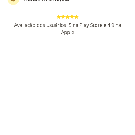
Dra. Fernanda Lana de Paula
Avaliação dos usuários: 5 na Play Store e 4,9 na
·
Mais
Psicóloga
Apple
44 opiniões
CRP SP 140039
Pacientes fiéis
Endereço
Teleconsulta
Rua Cruzeiro do Sul - chácara solar, Santana de Paranaíba
•
Mapa
Psicóloga Fernanda Lana - Atendimentos on-line
Consulta Psicologia
R$ 200
Esse especialista não oferece agendamento online para esse endereço.
Solicite um atendimento