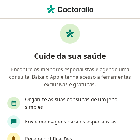
Men
Transtornos De Ansiedade • Manaus, Amazonas AM
Filtros
• 1
Convênio
Mapa
Profissionais com experiência Transtornos
Cuide da sua saúde
de ansiedade, Manaus
Encontre os melhores especialistas e agende uma
consulta. Baixe o App e tenha acesso a ferramentas
Qual especialização você está procurando?
exclusivas e gratuitas.
Psicólogo
Psiquiatra
Psicanalista
Méd
Organize as suas consultas de um jeito
simples
Envie mensagens para os especialistas
Receba notificações