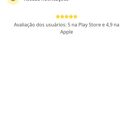
Dr. Gustavo da Silva Padilha
Avaliação dos usuários: 5 na Play Store e 4,9 na
·
Mais
Psicólogo
Apple
CRP AM 13743
Endereço
Teleconsulta
Rua Coronel Brito, 50, Manaus
•
Mapa
Clínica VittaMedic
Consulta Psicologia
a partir de r$ 150
Esse especialista não oferece agendamento online para esse endereço.
Solicite um atendimento