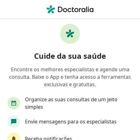
Men
Estresse • Manaus, Amazonas AM
Filtros
• 1
Convênio
Mapa
Profissionais com experiência Estresse,
Cuide da sua saúde
Manaus
Encontre os melhores especialistas e agende uma
consulta. Baixe o App e tenha acesso a ferramentas
Qual especialização você está procurando?
exclusivas e gratuitas.
Psicólogo
Psiquiatra
Psicanalista
Méd
Organize as suas consultas de um jeito
simples
Envie mensagens para os especialistas
Receba notificações