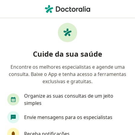
Men
Transtornos De Aprendizagem • Manaus, Amazonas AM
Filtros
• 1
Convênio
Mapa
Profissionais com experiência Transtornos
Cuide da sua saúde
de aprendizagem, Manaus
Encontre os melhores especialistas e agende uma
consulta. Baixe o App e tenha acesso a ferramentas
Qual especialização você está procurando?
exclusivas e gratuitas.
Psicólogo
Fonoaudiólogo
Psicopedagogo
Organize as suas consultas de um jeito
simples
Envie mensagens para os especialistas
Receba notificações