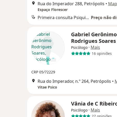
Rua do Imperador 288, Petrópolis
•
Map
Espaço Florescer
Primeira consulta Psiquiatria
Preço não di
Gabriel Gerônimo
Rodrigues Soare
·
Mais
Psicólogo
16 opiniões
CRP 05/72229
Rua do Imperador, n.º 264, Petrópolis
•
Vitae Psico
Vânia de C Ribeir
·
Mais
Psicólogo
27 opiniões