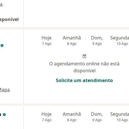
a
sponível
Hoje
Amanhã
Dom,
s
7 Ago
8 Ago
9 Ago
10 Ago
O agendamento online não está
disponível
Solicite um atendimento
Mapa
o
Hoje
Amanhã
Dom,
7 Ago
8 Ago
9 Ago
10 Ago