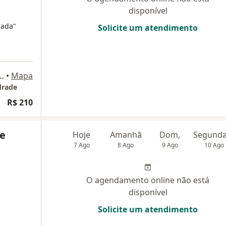
disponível
cada"
Solicite um atendimento
on de Sá Earp, Petrópolis
•
Mapa
drade
R$ 210
ue
Hoje
Amanhã
Dom,
7 Ago
8 Ago
9 Ago
10 Ago
O agendamento online não está
disponível
Solicite um atendimento