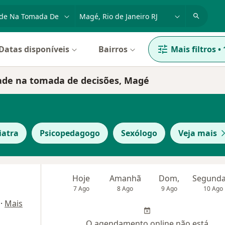
dade, doença ou nome
cidade ou região
Datas disponíveis
Bairros
Mais filtros
•
dade na tomada de decisões, Magé
iatra
Psicopedagogo
Sexólogo
Veja mais
Hoje
Amanhã
Dom,
7 Ago
8 Ago
9 Ago
10 Ago
·
Mais
O agendamento online não está