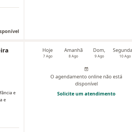
sponível
ira
Hoje
Amanhã
Dom,
7 Ago
8 Ago
9 Ago
10 Ago
O agendamento online não está
disponível
fância e
Solicite um atendimento
a e