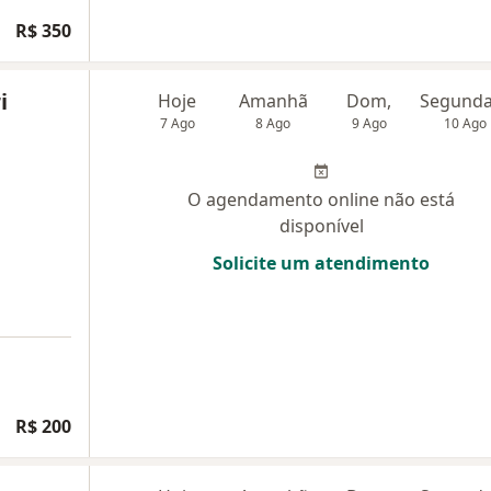
R$ 350
i
Hoje
Amanhã
Dom,
7 Ago
8 Ago
9 Ago
10 Ago
O agendamento online não está
disponível
Solicite um atendimento
R$ 200