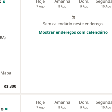
s
Hoje
Amanhã
Dom,
7 Ago
8 Ago
9 Ago
10 Ago
Sem calendário neste endereço.
Mostrar endereços com calendário
RA)
Mapa
R$ 300
Hoje
Amanhã
Dom,
jo
7 Ago
8 Ago
9 Ago
10 Ago