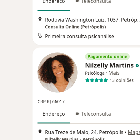
Endereço
Teleconsulta
Rodovia Washington Luiz, 103
Consulta Online (Petrópolis)
Primeira consulta psicanálise
Pagamento online
Nilzelly Martins
·
Mais
Psicóloga
13 opiniões
CRP RJ 66017
Endereço
Teleconsulta
Rua Treze de Maio, 24, Petrópolis
•
Map
Nilzelly Martins - Petrópolis