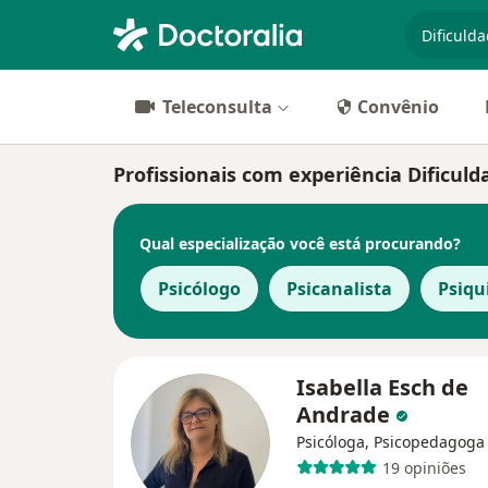
especiali
Teleconsulta
Convênio
Profissionais com experiência Dificul
Qual especialização você está procurando?
Psicólogo
Psicanalista
Psiqu
Isabella Esch de
Andrade
Psicóloga, Psicopedagoga
19 opiniões