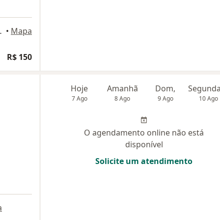
7, Petrópolis
•
Mapa
R$ 150
Hoje
Amanhã
Dom,
7 Ago
8 Ago
9 Ago
10 Ago
O agendamento online não está
disponível
Solicite um atendimento
a