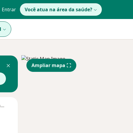
Entrar
Você atua na área da saúde?
1
Ampliar mapa
Segunda-feira
Ter,
Qua
Qui,
11 Ago
12 Ago
13 Ago