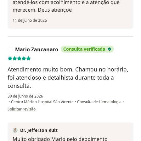
atende-los com acolhimento e a atenção que
merecem. Deus abençoe
11 de julho de 2026
Mario Zancanaro
Consulta verificada
M
Atendimento muito bom. Chamou no horário,
foi atencioso e detalhista durante toda a
consulta.
30 de junho de 2026
•
Centro Médico Hospital São Vicente
•
Consulta de Hematologia
•
na opinião do utilizador Mario Zancanaro
Solicitar revisão
Dr. Jefferson Ruiz
Muito obrigado Mario pelo depoimento