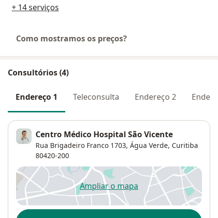
+ 14 serviços
Como mostramos os preços?
Consultórios (4)
Endereço 1
Teleconsulta
Endereço 2
Endere
Centro Médico Hospital São Vicente
Rua Brigadeiro Franco 1703,
Água Verde
,
Curitiba
80420-200
Ampliar o mapa
abre num novo separador
Disponibilidade