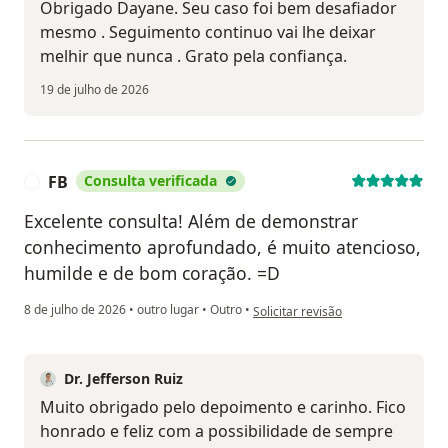
Obrigado Dayane. Seu caso foi bem desafiador
mesmo . Seguimento continuo vai lhe deixar
melhir que nunca . Grato pela confiança.
19 de julho de 2026
FB
Consulta verificada
F
Excelente consulta! Além de demonstrar
conhecimento aprofundado, é muito atencioso,
humilde e de bom coração. =D
na opinião do utilizador FB
8 de julho de 2026
•
outro lugar
•
Outro
•
Solicitar revisão
Dr. Jefferson Ruiz
Muito obrigado pelo depoimento e carinho. Fico
honrado e feliz com a possibilidade de sempre