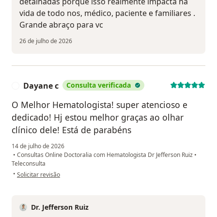
detalhadas porque isso realmente impacta na
vida de todo nos, médico, paciente e familiares .
Grande abraço para vc
26 de julho de 2026
Dayane c
Consulta verificada
D
O Melhor Hematologista! super atencioso e
dedicado! Hj estou melhor graças ao olhar
clínico dele! Está de parabéns
14 de julho de 2026
•
Consultas Online Doctoralia com Hematologista Dr Jefferson Ruiz
•
Teleconsulta
na opinião do utilizador Dayane c
•
Solicitar revisão
Dr. Jefferson Ruiz