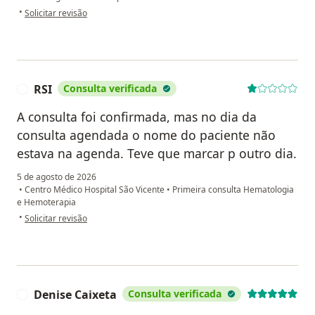
na opinião do utilizador Edvino Paulo Jamielniak
•
Solicitar revisão
RSI
Consulta verificada
R
A consulta foi confirmada, mas no dia da
consulta agendada o nome do paciente não
estava na agenda. Teve que marcar p outro dia.
5 de agosto de 2026
•
Centro Médico Hospital São Vicente
•
Primeira consulta Hematologia
e Hemoterapia
na opinião do utilizador RSI
•
Solicitar revisão
Denise Caixeta
Consulta verificada
D