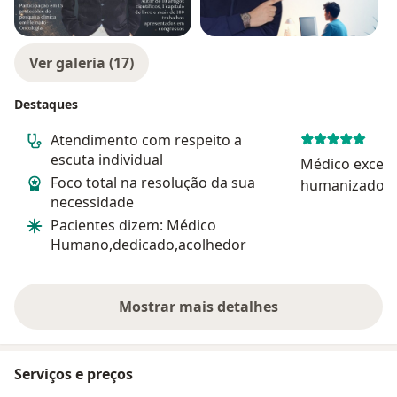
Ver galeria (17)
Destaques
Atendimento com respeito a
escuta individual
Médico excepc
Foco total na resolução da sua
humanizado, s
necessidade
cauteloso sobr
Pacientes dizem: Médico
paciente para
Humano,dedicado,acolhedor
diagnóstico. 
e profissionali
vocação de serv
Mostrar mais detalhes
sobre a experiência
Serviços e preços