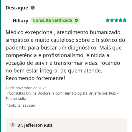
Destaque
Hillary
Consulta verificada
H
Médico excepcional, atendimento humanizado,
simpático e muito cauteloso sobre o histórico do
paciente para buscar um diagnóstico. Mais que
competência e profissionalismo, é nítida a
vocação de servir e transformar vidas, focando
no bem-estar integral de quem atende.
Recomendo fortemente!
19 de novembro de 2025
•
Consultas Online Doctoralia com Hematologista Dr Jefferson Ruiz
•
Teleconsulta
na opinião do utilizador Hillary
•
Solicitar revisão
Dr. Jefferson Ruiz