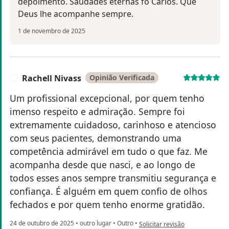
depoimento. Saudades eternas fo Carlos. Que
Deus lhe acompanhe sempre.
1 de novembro de 2025
Rachell Nivass
Opinião Verificada
R
Um profissional excepcional, por quem tenho
imenso respeito e admiração. Sempre foi
extremamente cuidadoso, carinhoso e atencioso
com seus pacientes, demonstrando uma
competência admirável em tudo o que faz. Me
acompanha desde que nasci, e ao longo de
todos esses anos sempre transmitiu segurança e
confiança. É alguém em quem confio de olhos
fechados e por quem tenho enorme gratidão.
na opinião do utilizador Rachell
24 de outubro de 2025
•
outro lugar
•
Outro
•
Solicitar revisão