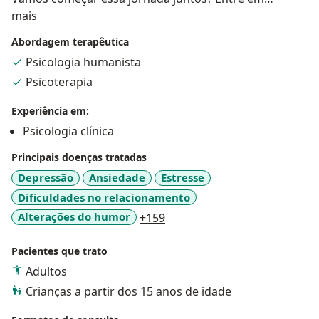
Sobre mim
contato para agendar seu atendimento online.
mais
Abordagem terapêutica
Psicologia humanista
Psicoterapia
Experiência em:
Psicologia clínica
Principais doenças tratadas
Depressão
Ansiedade
Estresse
Dificuldades no relacionamento
a11y_sr_more_diseases
Alterações do humor
+159
Pacientes que trato
Adultos
Crianças a partir dos 15 anos de idade