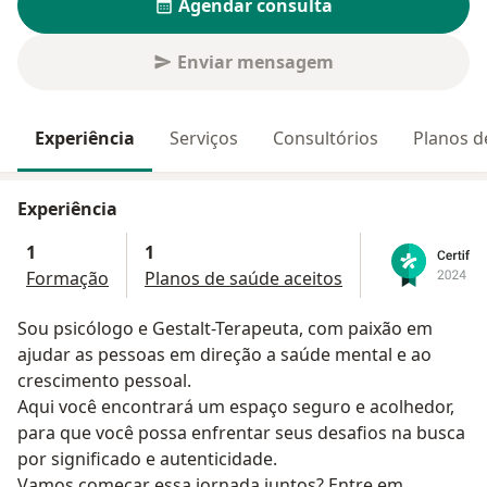
Agendar consulta
Enviar mensagem
Experiência
Serviços
Consultórios
Planos d
Experiência
1
1
Formação
Planos de saúde aceitos
Sou psicólogo e Gestalt-Terapeuta, com paixão em
ajudar as pessoas em direção a saúde mental e ao
crescimento pessoal.
Aqui você encontrará um espaço seguro e acolhedor,
para que você possa enfrentar seus desafios na busca
por significado e autenticidade.
Vamos começar essa jornada juntos? Entre em