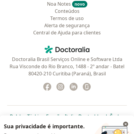
Noa Notes
novo
Conteúdos
Termos de uso
Alerta de segurança
Central de Ajuda para clientes
Contato
Doctoralia - Homepage
Doctoralia Brasil Serviços Online e Software Ltda
Rua Visconde do Rio Branco, 1488 - 2º andar - Batel
80420-210 Curitiba (Paraná), Brasil
Facebook
abre num novo separador
Instagram
abre num novo separador
Linkedin
abre num novo separad
Glassdoor
abre num novo se
abre num novo separador
abre num novo separador
abre num novo separador
abre num novo separado
abre num n
abre
Polska
,
Türkiye
,
España
,
Italia
,
Deutschland
,
Česko
,
abre num novo separador
abre num novo separador
abre num novo separador
abre num novo separa
abre num no
abre n
Portugal
,
México
,
Chile
,
Brasil
,
Argentina
,
Perú
,
Sua privacidade é importante.
abre num novo separad
Colombia