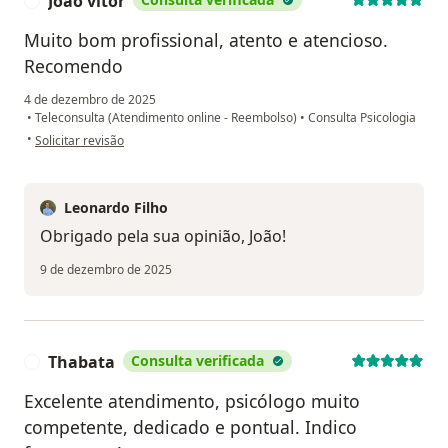
Joao vitor
J
Muito bom profissional, atento e atencioso.
Recomendo
4 de dezembro de 2025
•
Teleconsulta (Atendimento online - Reembolso)
•
Consulta Psicologia
na opinião do utilizador Joao vitor
•
Solicitar revisão
Leonardo Filho
Obrigado pela sua opinião, João!
9 de dezembro de 2025
Thabata
Consulta verificada
T
Excelente atendimento, psicólogo muito
competente, dedicado e pontual. Indico