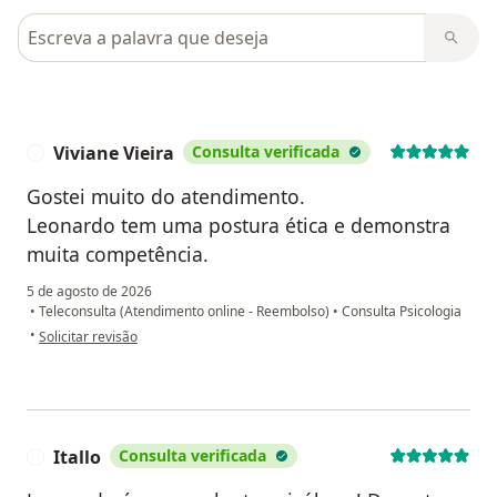
Pesquisar em opiniões
Viviane Vieira
Consulta verificada
V
Gostei muito do atendimento.
Leonardo tem uma postura ética e demonstra
muita competência.
5 de agosto de 2026
•
Teleconsulta (Atendimento online - Reembolso)
•
Consulta Psicologia
na opinião do utilizador Viviane Vieira
•
Solicitar revisão
Itallo
Consulta verificada
I