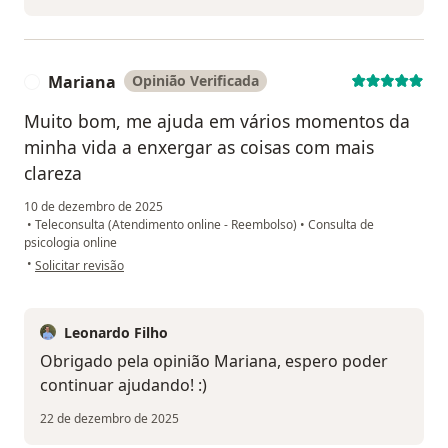
Mariana
Opinião Verificada
M
Muito bom, me ajuda em vários momentos da
minha vida a enxergar as coisas com mais
clareza
10 de dezembro de 2025
•
Teleconsulta (Atendimento online - Reembolso)
•
Consulta de
psicologia online
na opinião do utilizador Mariana
•
Solicitar revisão
Leonardo Filho
Obrigado pela opinião Mariana, espero poder
continuar ajudando! :)
22 de dezembro de 2025