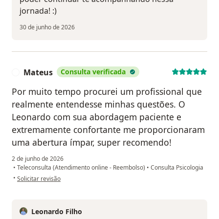
jornada! :)
30 de junho de 2026
Mateus
Consulta verificada
M
Por muito tempo procurei um profissional que
realmente entendesse minhas questões. O
Leonardo com sua abordagem paciente e
extremamente confortante me proporcionaram
uma abertura ímpar, super recomendo!
2 de junho de 2026
•
Teleconsulta (Atendimento online - Reembolso)
•
Consulta Psicologia
na opinião do utilizador Mateus
•
Solicitar revisão
Leonardo Filho