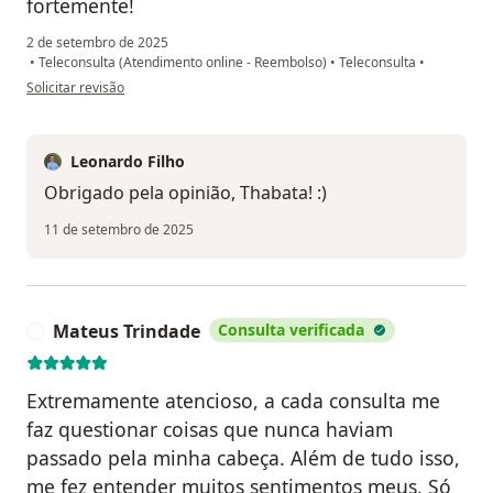
fortemente!
2 de setembro de 2025
•
Teleconsulta (Atendimento online - Reembolso)
•
Teleconsulta
•
na opinião do utilizador Thabata
Solicitar revisão
Leonardo Filho
Obrigado pela opinião, Thabata! :)
11 de setembro de 2025
Mateus Trindade
Consulta verificada
M
Extremamente atencioso, a cada consulta me
faz questionar coisas que nunca haviam
passado pela minha cabeça. Além de tudo isso,
me fez entender muitos sentimentos meus. Só