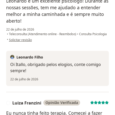
Leonardo é um excelente psicólogo! Durante as
nossas sessões, tem me ajudado a entender
melhor a minha caminhada e é sempre muito
aberto!
22 de julho de 2026
•
Teleconsulta (Atendimento online - Reembolso)
•
Consulta Psicologia
na opinião do utilizador Itallo
•
Solicitar revisão
Leonardo Filho
Oi Itallo, obrigado pelos elogios, conte comigo
sempre!
22 de julho de 2026
Luiza Franzini
Opinião Verificada
L
Eu nunca tinha feito terapia. Comecei a fazer