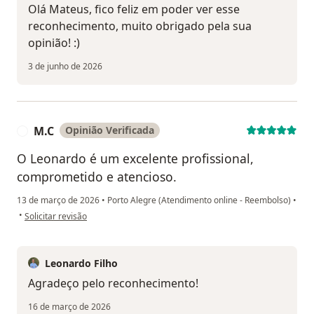
Olá Mateus, fico feliz em poder ver esse
reconhecimento, muito obrigado pela sua
opinião! :)
3 de junho de 2026
M.C
Opinião Verificada
M
O Leonardo é um excelente profissional,
comprometido e atencioso.
13 de março de 2026
•
Porto Alegre (Atendimento online - Reembolso)
•
na opinião do utilizador M.C
•
Solicitar revisão
Leonardo Filho
Agradeço pelo reconhecimento!
16 de março de 2026