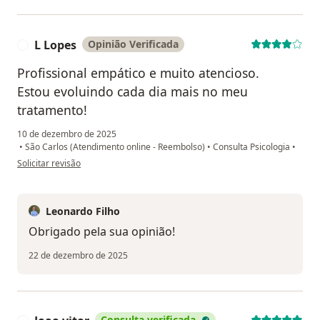
L Lopes
Opinião Verificada
L
Profissional empático e muito atencioso.
Estou evoluindo cada dia mais no meu
tratamento!
10 de dezembro de 2025
•
São Carlos (Atendimento online - Reembolso)
•
Consulta Psicologia
•
na opinião do utilizador L Lopes
Solicitar revisão
Leonardo Filho
Obrigado pela sua opinião!
22 de dezembro de 2025
Consulta verificada