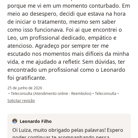
porque me vi em um momento conturbado. Em
meio ao desespero, decidi que estava na hora
de iniciar o tratamento, mesmo sem saber
como isso funcionava. Foi ai que encontrei o
Leo, um profissional dedicado, empático e
atencioso. Agradeço por sempre ter me
escutado nos momentos mais difíceis da minha
vida, e me ajudado a refletir. Sem dúvidas, ter
encontrado um profissional como o Leonardo
foi gratificante.
25 de junho de 2026
•
Teleconsulta (Atendimento online - Reembolso)
•
Teleconsulta
•
na opinião do utilizador Luiza Franzini
Solicitar revisão
Leonardo Filho
Oi Luiza, muito obrigado pelas palavras! Espero
poder continuar te acompanhando nessa