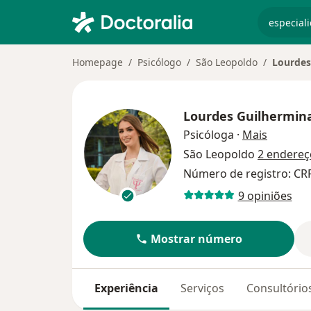
especiali
Homepage
Psicólogo
São Leopoldo
Lourdes
Lourdes Guilhermin
sobre as
Psicóloga
·
Mais
São Leopoldo
2 endereç
Número de registro: CR
9 opiniões
Mostrar número
Experiência
Serviços
Consultório