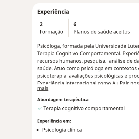
Experiência
2
6
Formação
Planos de saúde aceitos
Psicóloga, formada pela Universidade Lute
Terapia Cognitivo-Comportamental. Experiênc
recursos humanos, pesquisa, análise de 
saúde. Atuo como psicóloga em contextos c
psicoterapia, avaliações psicológicas e pr
Experiência internacional como Au Pair no
Sobre mim
mais
educação infantil e atividades de estímulo
português e inglês, com conhecimentos in
Abordagem terapêutica
em japonês.
Terapia cognitivo comportamental
Experiência em:
Psicologia clínica