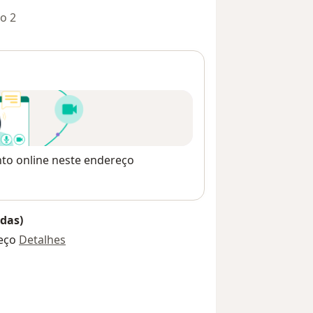
o 2
nto online neste endereço
das)
eço
Detalhes