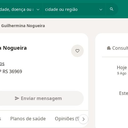
dade, doença ou nome
cidade ou região
 Guilhermina Nogueira
a Nogueira
Consult
Consulta
 especializações
os
Hoje
P RS 36969
9 Ago
Este
Enviar mensagem
s
Planos de saúde
Opiniões (9)
Dúvidas respondi