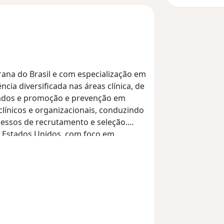
rana do Brasil e com especialização em
ia diversificada nas áreas clínica, de
dados e promoção e prevenção em
línicos e organizacionais, conduzindo
ocessos de recrutamento e seleção.
s Estados Unidos, com foco em
 ao aprendizado em inglês. Fluente em
termediários em espanhol e básicos