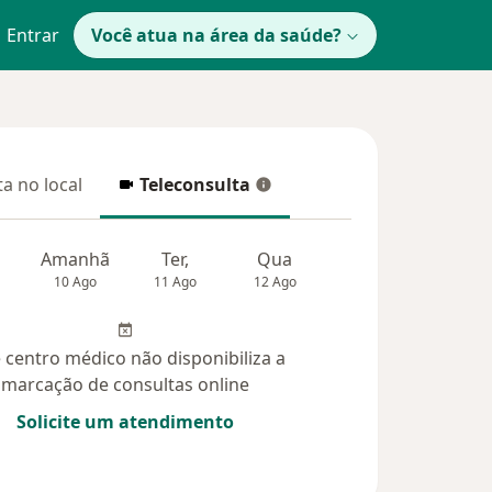
Entrar
Você atua na área da saúde?
a no local
Teleconsulta
 no local
Teleconsulta
Amanhã
Ter,
Qua
Qui,
Sex,
10 Ago
11 Ago
12 Ago
13 Ago
14 Ag
 centro médico não disponibiliza a
marcação de consultas online
Solicite um atendimento
das (1)