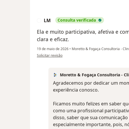
LM
Consulta verificada
L
Ela e muito participativa, afetiva e 
clara e eficaz.
19 de maio de 2026
•
Moretto & Fogaça Consultoria - Clin
na opinião do utilizador LM
Solicitar revisão
Moretto & Fogaça Consultoria - Cli
Agradecemos por dedicar um mom
experiência conosco.
Ficamos muito felizes em saber qu
como uma profissional participativ
disso, saber que sua comunicação t
especialmente importante, pois, n