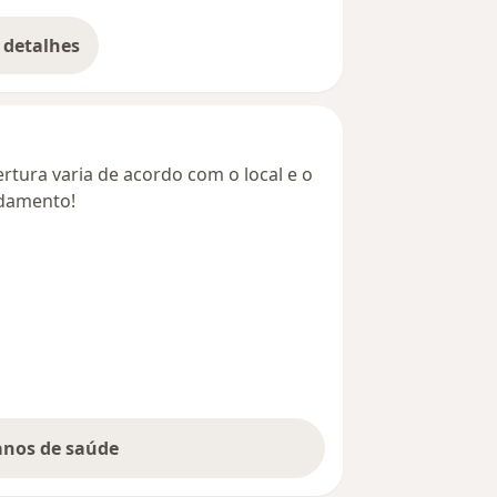
 detalhes
bre o endereço
rtura varia de acordo com o local e o
ndamento!
lanos de saúde