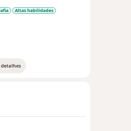
afia
Altas habilidades
diseases
 detalhes
bre a experiência