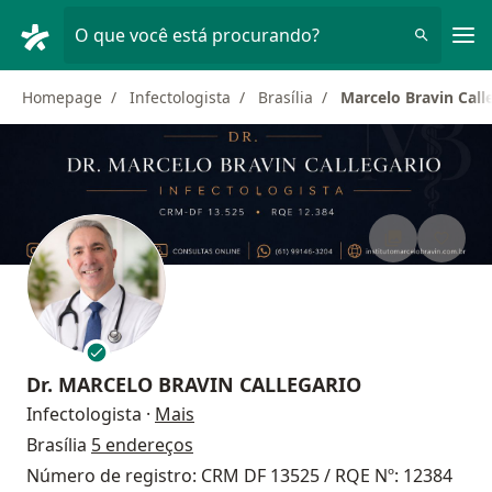
Men
O que você está procurando?
Homepage
Infectologista
Brasília
Marcelo Bravin Call
Dr.
MARCELO BRAVIN CALLEGARIO
sobre as especializações
Infectologista
·
Mais
Brasília
5 endereços
Número de registro: CRM DF 13525 / RQE Nº: 12384