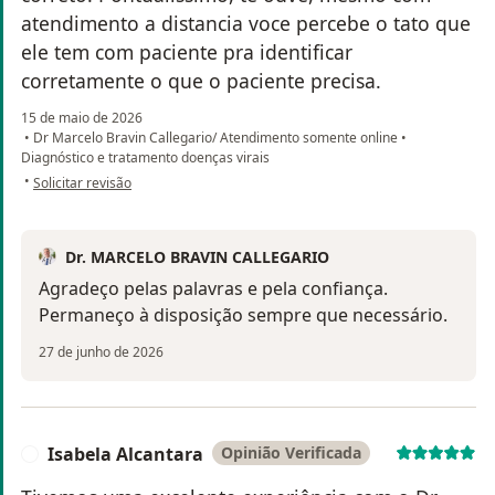
atendimento a distancia voce percebe o tato que
ele tem com paciente pra identificar
corretamente o que o paciente precisa.
15 de maio de 2026
•
Dr Marcelo Bravin Callegario/ Atendimento somente online
•
Diagnóstico e tratamento doenças virais
na opinião do utilizador Carlos Aurélio
•
Solicitar revisão
Dr. MARCELO BRAVIN CALLEGARIO
Agradeço pelas palavras e pela confiança.
Permaneço à disposição sempre que necessário.
27 de junho de 2026
Isabela Alcantara
Opinião Verificada
I