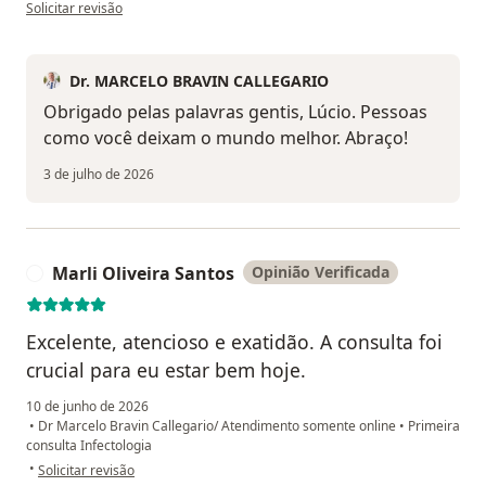
na opinião do utilizador Lúcio Fortes de Melo
Solicitar revisão
Dr. MARCELO BRAVIN CALLEGARIO
Obrigado pelas palavras gentis, Lúcio. Pessoas
como você deixam o mundo melhor. Abraço!
3 de julho de 2026
Marli Oliveira Santos
Opinião Verificada
M
Excelente, atencioso e exatidão. A consulta foi
crucial para eu estar bem hoje.
10 de junho de 2026
•
Dr Marcelo Bravin Callegario/ Atendimento somente online
•
Primeira
consulta Infectologia
na opinião do utilizador Marli Oliveira Santos
•
Solicitar revisão