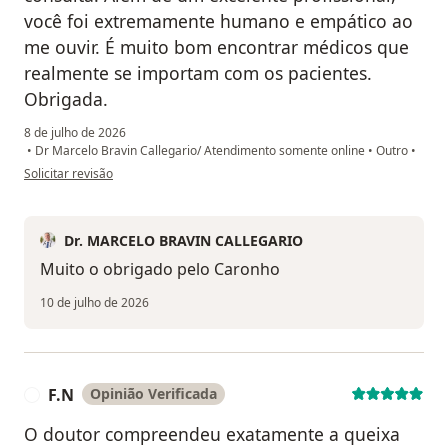
você foi extremamente humano e empático ao
me ouvir. É muito bom encontrar médicos que
realmente se importam com os pacientes.
Obrigada.
8 de julho de 2026
•
Dr Marcelo Bravin Callegario/ Atendimento somente online
•
Outro
•
na opinião do utilizador A F A
Solicitar revisão
Dr. MARCELO BRAVIN CALLEGARIO
Muito o obrigado pelo Caronho
10 de julho de 2026
F.N
Opinião Verificada
F
O doutor compreendeu exatamente a queixa