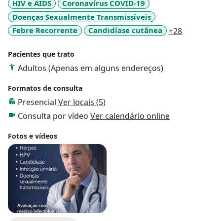
HIV e AIDS
Coronavírus COVID-19
Doenças Sexualmente Transmissíveis
a11y_sr_m
Febre Recorrente
Candidíase cutânea
+28
Pacientes que trato
Adultos (Apenas em alguns endereços)
Formatos de consulta
Presencial
Ver locais (5)
Consulta por vídeo
Ver calendário online
Fotos e vídeos