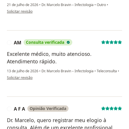
21 de julho de 2026
•
Dr. Marcelo Bravin – Infectologia
•
Outro
•
na opinião do utilizador Edmilson Soares
Solicitar revisão
AM
Consulta verificada
A
Excelente médico, muito atencioso.
Atendimento rápido.
13 de julho de 2026
•
Dr. Marcelo Bravin – Infectologia
•
Teleconsulta
•
na opinião do utilizador AM
Solicitar revisão
A F A
Opinião Verificada
A
Dr. Marcelo, quero registrar meu elogio à
consulta. Além de um excelente profissional,