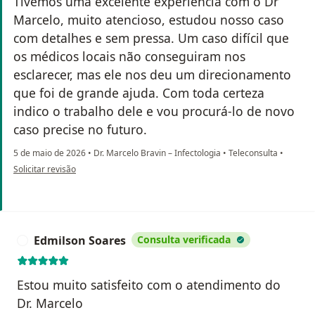
Tivemos uma excelente experiência com o Dr
Marcelo, muito atencioso, estudou nosso caso
com detalhes e sem pressa. Um caso difícil que
os médicos locais não conseguiram nos
esclarecer, mas ele nos deu um direcionamento
que foi de grande ajuda. Com toda certeza
indico o trabalho dele e vou procurá-lo de novo
caso precise no futuro.
5 de maio de 2026
•
Dr. Marcelo Bravin – Infectologia
•
Teleconsulta
•
na opinião do utilizador Isabela Alcantara
Solicitar revisão
Edmilson Soares
Consulta verificada
E
Estou muito satisfeito com o atendimento do
Dr. Marcelo