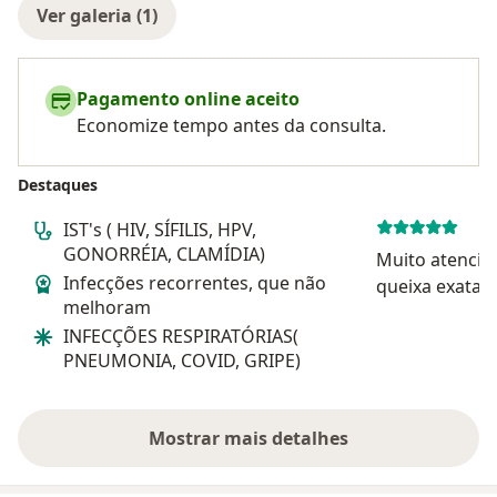
Ver galeria (1)
Pagamento online aceito
Economize tempo antes da consulta.
Destaques
IST's ( HIV, SÍFILIS, HPV,
GONORRÉIA, CLAMÍDIA)
Muito atencio
Infecções recorrentes, que não
queixa exatam
melhoram
Perfeito atend
INFECÇÕES RESPIRATÓRIAS(
longa, o médi
PNEUMONIA, COVID, GRIPE)
histórico do p
o tratamento 
Super...
Mostrar mais detalhes
sobre a experiência