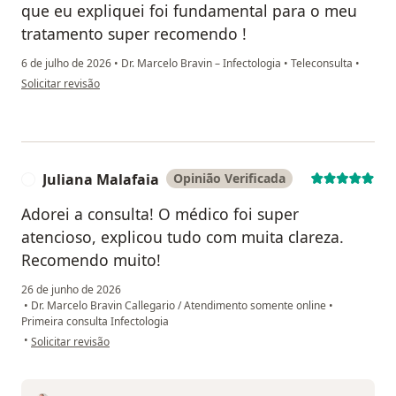
que eu expliquei foi fundamental para o meu
tratamento super recomendo !
6 de julho de 2026
•
Dr. Marcelo Bravin – Infectologia
•
Teleconsulta
•
na opinião do utilizador F.N
Solicitar revisão
Juliana Malafaia
Opinião Verificada
J
Adorei a consulta! O médico foi super
atencioso, explicou tudo com muita clareza.
Recomendo muito!
26 de junho de 2026
•
Dr. Marcelo Bravin Callegario / Atendimento somente online
•
Primeira consulta Infectologia
na opinião do utilizador Juliana Malafaia
•
Solicitar revisão