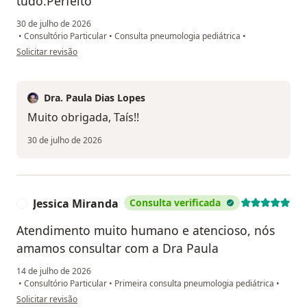
tudo.Perfeito
30 de julho de 2026
•
Consultório Particular
•
Consulta pneumologia pediátrica
•
na opinião do utilizador Taís Borges
Solicitar revisão
Dra. Paula Dias Lopes
Muito obrigada, Taís!!
30 de julho de 2026
Jessica Miranda
Consulta verificada
J
Atendimento muito humano e atencioso, nós
amamos consultar com a Dra Paula
14 de julho de 2026
•
Consultório Particular
•
Primeira consulta pneumologia pediátrica
•
na opinião do utilizador Jessica Miranda
Solicitar revisão