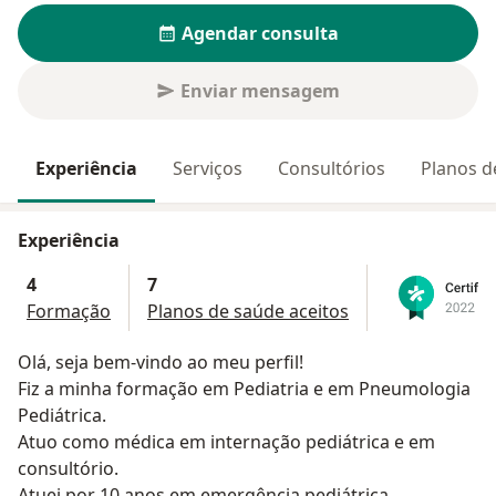
Agendar consulta
Enviar mensagem
Experiência
Serviços
Consultórios
Planos d
Experiência
4
7
Formação
Planos de saúde aceitos
Olá, seja bem-vindo ao meu perfil!
Fiz a minha formação em Pediatria e em Pneumologia
Pediátrica.
Atuo como médica em internação pediátrica e em
consultório.
Atuei por 10 anos em emergência pediátrica.