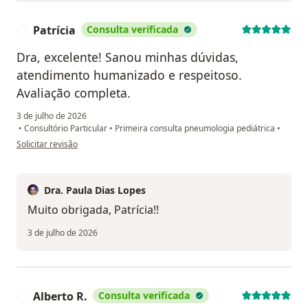
Patrícia
Consulta verificada
P
Dra, excelente! Sanou minhas dúvidas,
atendimento humanizado e respeitoso.
Avaliação completa.
3 de julho de 2026
•
Consultório Particular
•
Primeira consulta pneumologia pediátrica
•
na opinião do utilizador Patrícia
Solicitar revisão
Dra. Paula Dias Lopes
Muito obrigada, Patrícia!!
3 de julho de 2026
Alberto R.
Consulta verificada
A