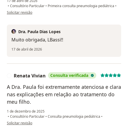
17 de abril de 2026
•
Consultório Particular
•
Primeira consulta pneumologia pediátrica
•
na opinião do utilizador LBassi
Solicitar revisão
Dra. Paula Dias Lopes
Muito obrigada, LBassi!!
17 de abril de 2026
Renata Vivian
Consulta verificada
R
A Dra. Paula foi extremamente atenciosa e clara
nas explicações em relação ao tratamento do
meu filho.
1 de dezembro de 2025
•
Consultório Particular
•
Consulta pneumologia pediátrica
•
na opinião do utilizador Renata Vivian
Solicitar revisão