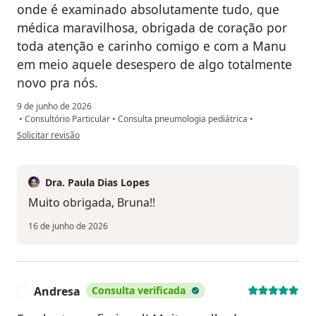
onde é examinado absolutamente tudo, que
médica maravilhosa, obrigada de coração por
toda atenção e carinho comigo e com a Manu
em meio aquele desespero de algo totalmente
novo pra nós.
9 de junho de 2026
•
Consultório Particular
•
Consulta pneumologia pediátrica
•
na opinião do utilizador Bruna Passos
Solicitar revisão
Dra. Paula Dias Lopes
Muito obrigada, Bruna!!
16 de junho de 2026
Andresa
Consulta verificada
A