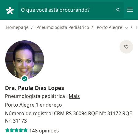
Men
O que você está procurando?
Homepage
Pneumologista Pediátrico
Porto Alegre
Mudar
Dra.
Paula Dias Lopes
sobre as especializações
Pneumologista pediátrica
·
Mais
Porto Alegre
1 endereço
Número de registro: CRM RS 36094 RQE Nº: 31172 RQE
Nº: 31173
148 opiniões