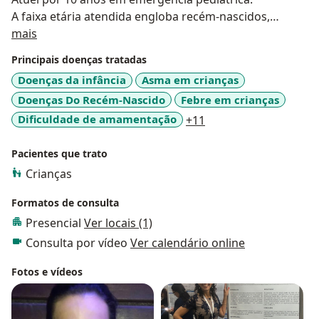
A faixa etária atendida engloba recém-nascidos,
Sobre mim
crianças e adolescentes.
mais
No consultório, atendo particular e convênios.
Principais doenças tratadas
Agende uma consulta presencial ou uma consultoria
Doenças da infância
Asma em crianças
por telemedicina (atendimento on-line somente
Doenças Do Recém-Nascido
Febre em crianças
mediante depósito/PIX com até 24h antes da
consulta):
a11y_sr_more_diseas
Dificuldade de amamentação
+11
Pacientes que trato
Crianças
Formatos de consulta
Presencial
Ver locais (1)
Consulta por vídeo
Ver calendário online
Fotos e vídeos