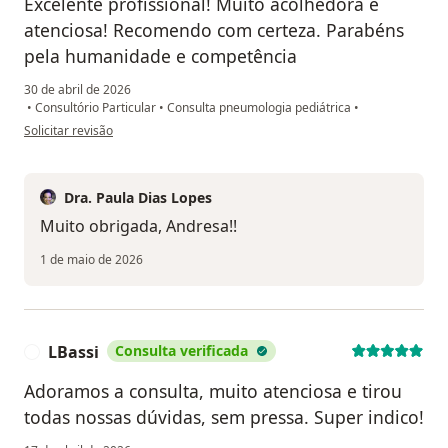
Excelente profissional! Muito acolhedora e
atenciosa! Recomendo com certeza. Parabéns
pela humanidade e competência
30 de abril de 2026
•
Consultório Particular
•
Consulta pneumologia pediátrica
•
na opinião do utilizador Andresa
Solicitar revisão
Dra. Paula Dias Lopes
Muito obrigada, Andresa!!
1 de maio de 2026
LBassi
Consulta verificada
L
Adoramos a consulta, muito atenciosa e tirou
todas nossas dúvidas, sem pressa. Super indico!