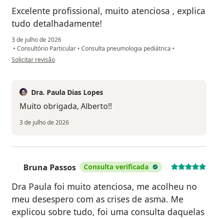
Excelente profissional, muito atenciosa , explica
tudo detalhadamente!
3 de julho de 2026
•
Consultório Particular
•
Consulta pneumologia pediátrica
•
na opinião do utilizador Alberto R.
Solicitar revisão
Dra. Paula Dias Lopes
Muito obrigada, Alberto!!
3 de julho de 2026
Bruna Passos
Consulta verificada
B
Dra Paula foi muito atenciosa, me acolheu no
meu desespero com as crises de asma. Me
explicou sobre tudo, foi uma consulta daquelas