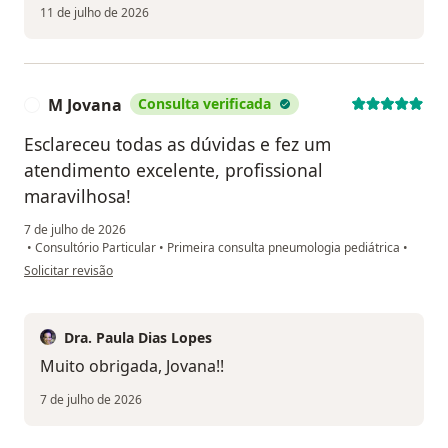
11 de julho de 2026
M Jovana
Consulta verificada
M
Esclareceu todas as dúvidas e fez um
atendimento excelente, profissional
maravilhosa!
7 de julho de 2026
•
Consultório Particular
•
Primeira consulta pneumologia pediátrica
•
na opinião do utilizador M Jovana
Solicitar revisão
Dra. Paula Dias Lopes
Muito obrigada, Jovana!!
7 de julho de 2026