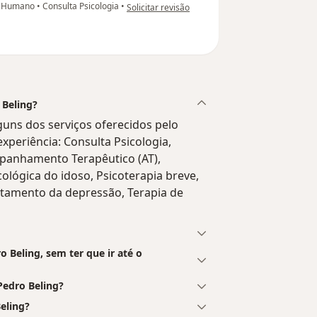
na opinião do utilizador Peter Willian
to Humano
•
Consulta Psicologia
•
Solicitar revisão
 Beling?
guns dos serviços oferecidos pelo
 experiência: Consulta Psicologia,
mpanhamento Terapêutico (AT),
cológica do idoso, Psicoterapia breve,
atamento da depressão, Terapia de
 Beling, sem ter que ir até o
Pedro Beling?
eling?