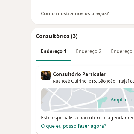
Como mostramos os preços?
Consultórios (3)
Endereço 1
Endereço 2
Endereço 
Consultório Particular
Rua José Quirino, 615,
São João
,
Itajaí
88
Ampliar o
ab
Disponibilidade
Este especialista não oferece agendame
O que eu posso fazer agora?