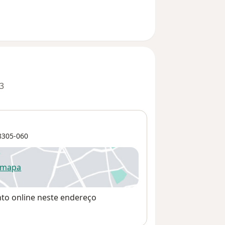
3
305-060
 mapa
re num novo separador
nto online neste endereço