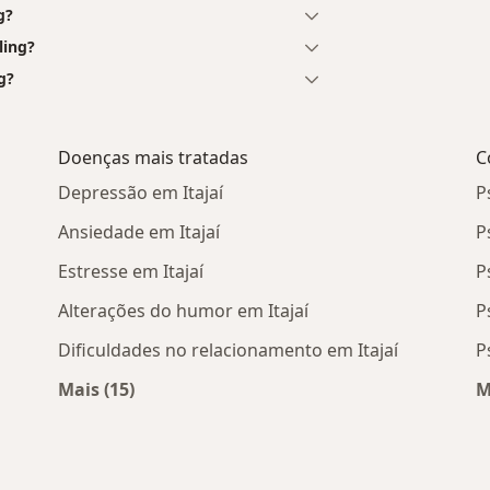
g?
ling?
g?
Doenças mais tratadas
C
Depressão em Itajaí
P
Ansiedade em Itajaí
P
Estresse em Itajaí
P
Alterações do humor em Itajaí
P
Dificuldades no relacionamento em Itajaí
P
Mais (15)
M
os
Mais na categoria: Doenças mais tratadas