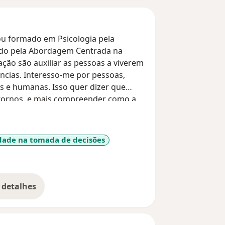
ou formado em Psicologia pela
teado pela Abordagem Centrada na
ação são auxiliar as pessoas a viverem
ências. Interesso-me por pessoas,
is e humanas. Isso quer dizer que
stornos, e mais compreender como a
ldade na tomada de decisões
1y_sr_more_diseases
 detalhes
bre a experiência