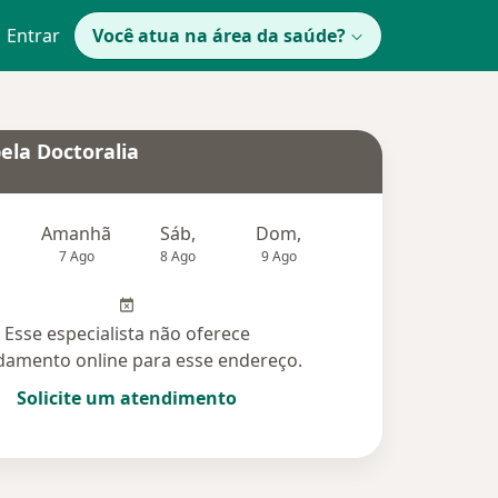
Entrar
Você atua na área da saúde?
ela Doctoralia
Amanhã
Sáb,
Dom,
Segunda-feira
Ter,
7 Ago
8 Ago
9 Ago
10 Ago
11 Ag
Esse especialista não oferece
amento online para esse endereço.
Solicite um atendimento