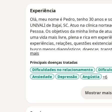
Experiência
Olá, meu nome é Pedro, tenho 30 anos e s
UNIVALI de Itajaí, SC. Atuo na clínica nor
Pessoa. Os objetivos da minha linha de atu
uma vida mais livre, plena e rica em experi
experiências, relações, questões existencia
busco menos diagnósticos, doenças, tran
Sobre mim
mais
pessoa experiencia sua vida.
Principais doenças tratadas
Dificuldades no relacionamento
Dificu
a1
Ansiedade
Depressão
Angústia
+6
Mostrar mais
so