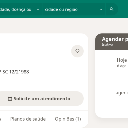
dade, doença ou nome
cidade ou região
Agendar p
Inativo
 especializações
Hoje
6 Ago
P SC 12/21988
agend
Solicite um atendimento
s
Planos de saúde
Opiniões (1)