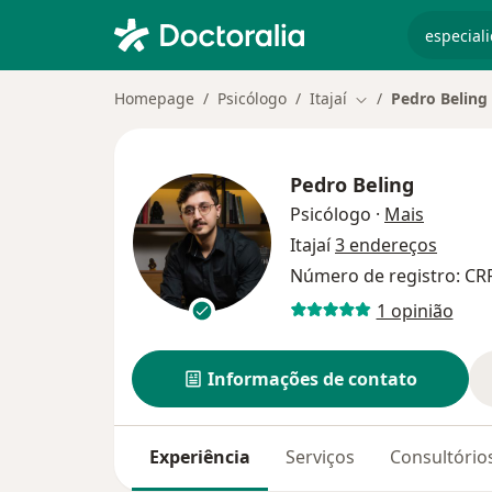
especiali
Homepage
Psicólogo
Itajaí
Pedro Beling
Mudar de cidade
Pedro Beling
sobre as
Psicólogo
·
Mais
Itajaí
3 endereços
Número de registro: CR
1 opinião
Informações de contato
Experiência
Serviços
Consultório