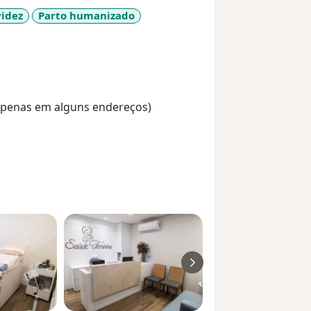
idez
Parto humanizado
ore_diseases
(Apenas em alguns endereços)