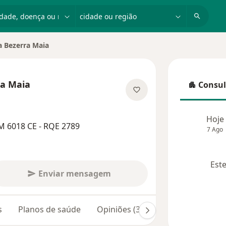
dade, doença ou nome
cidade ou região
 Bezerra Maia
a Maia
Consul
Consulta
e as especializações
Hoje
M 6018 CE - RQE 2789
7 Ago
Este
Enviar mensagem
s
Planos de saúde
Opiniões (332)