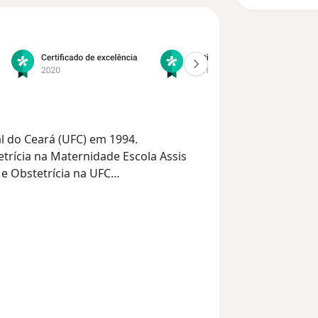
l do Ceará (UFC) em 1994.
trícia na Maternidade Escola Assis
e Obstetrícia na UFC
dade de Melbourne (Austrália)
versidade de Barcelona (Espanha).
de Ginecologia e Obstetrícia (SOCEGO)
a ao climatério
Sou obstetra e faço pré-natal de alto risco, parto normal cesariana
tometria e Ultrassom geral e