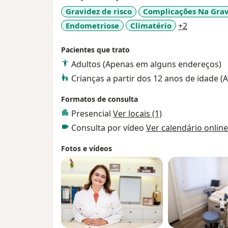
Obstétrico na Feminimagem.
Gravidez de risco
Complicações Na Grav
Seja muito bem-vinda!
a11y_sr_m
Endometriose
Climatério
+2
Pacientes que trato
Adultos (Apenas em alguns endereços)
Crianças a partir dos 12 anos de idade 
Formatos de consulta
Presencial
Ver locais (1)
Consulta por vídeo
Ver calendário online
Fotos e vídeos