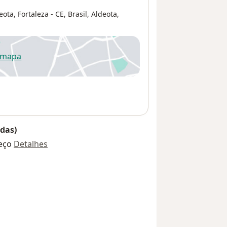
ta, Fortaleza - CE, Brasil,
Aldeota
,
 mapa
re num novo separador
das)
eço
Detalhes