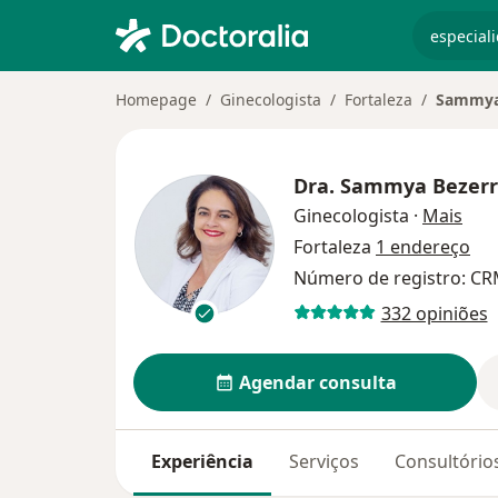
especiali
Homepage
Ginecologista
Fortaleza
Sammya
Dra.
Sammya Bezerr
sobr
Ginecologista
·
Mais
Fortaleza
1 endereço
Número de registro: CR
332 opiniões
Agendar consulta
Experiência
Serviços
Consultório