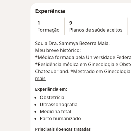
Experiência
1
9
Formação
Planos de saúde aceitos
Sou a Dra. Sammya Bezerra Maia.
Meu breve histórico:
*Médica formada pela Universidade Federa
*Residência médica em Ginecologia e Obste
Chateaubriand. *Mestrado em Ginecologia 
Sobre mim
*Doutorado em Saúde Coletiva (UECE)
mais
*Fellow em Medicina Perinatal na Universi
Experiência em:
*Especialização em Medicina Fetal pela Uni
Obstetrícia
*Atual presidente da Associação Cearense 
Ultrassonografia
Campo de trabalho:
Medicina fetal
Sou ginecologista geral e atendo da infânci
Parto humanizado
Faço imagem da mulher: Mamografia, Densi
Principais doenças tratadas