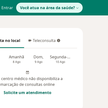
Entrar
Você atua na área da saúde?
ta no local
Teleconsulta
 no local
Teleconsulta
Amanhã
Dom,
Segunda-feira
Ter,
Qua
8 Ago
9 Ago
10 Ago
11 Ago
12 Ag
 centro médico não disponibiliza a
marcação de consultas online
Solicite um atendimento