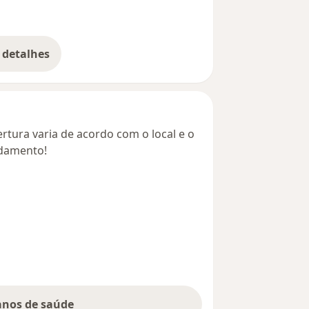
 detalhes
bre o endereço
rtura varia de acordo com o local e o
ndamento!
lanos de saúde