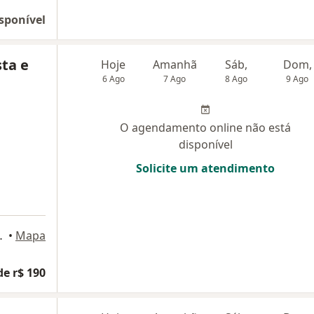
sponível
sta e
Hoje
Amanhã
Sáb,
Dom,
6 Ago
7 Ago
8 Ago
9 Ago
O agendamento online não está
disponível
Solicite um atendimento
ar, Mogi das Cruzes
•
Mapa
de r$ 190