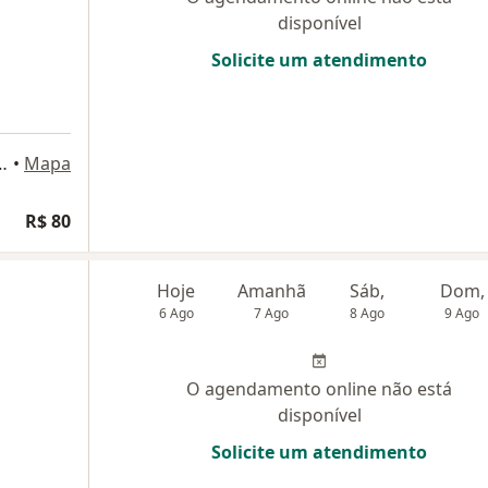
disponível
Solicite um atendimento
ripa 108, Mogi das Cruzes
•
Mapa
R$ 80
Hoje
Amanhã
Sáb,
Dom,
6 Ago
7 Ago
8 Ago
9 Ago
O agendamento online não está
disponível
Solicite um atendimento