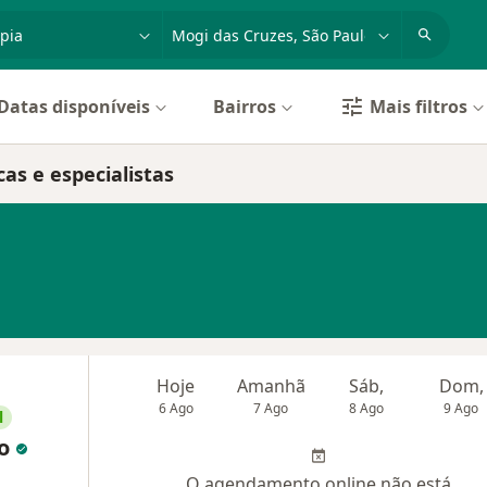
dade, doença ou nome
cidade ou região
Datas disponíveis
Bairros
Mais filtros
cas e especialistas
Hoje
Amanhã
Sáb,
Dom,
6 Ago
7 Ago
8 Ago
9 Ago
l
do
O agendamento online não está