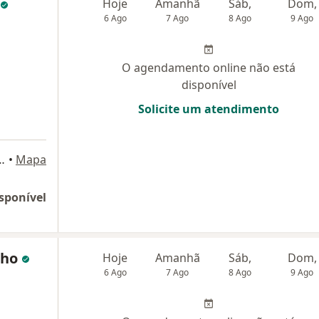
Hoje
Amanhã
Sáb,
Dom,
6 Ago
7 Ago
8 Ago
9 Ago
O agendamento online não está
disponível
Solicite um atendimento
- Vila Oliveira, Mogi das Cruzes
•
Mapa
sponível
lho
Hoje
Amanhã
Sáb,
Dom,
6 Ago
7 Ago
8 Ago
9 Ago