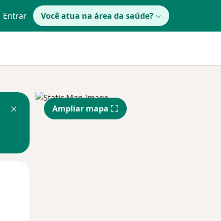
Entrar
Você atua na área da saúde?
Ampliar mapa
Segunda-feira
Ter,
Qua
10 Ago
11 Ago
12 Ago