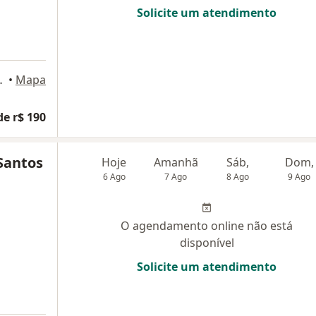
Solicite um atendimento
ar, Mogi das Cruzes
•
Mapa
de r$ 190
Santos
Hoje
Amanhã
Sáb,
Dom,
6 Ago
7 Ago
8 Ago
9 Ago
O agendamento online não está
disponível
Solicite um atendimento