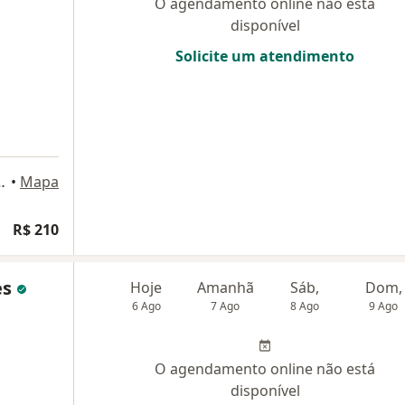
O agendamento online não está
disponível
Solicite um atendimento
er 1605, Mogi das Cruzes
•
Mapa
R$ 210
es
Hoje
Amanhã
Sáb,
Dom,
6 Ago
7 Ago
8 Ago
9 Ago
O agendamento online não está
disponível