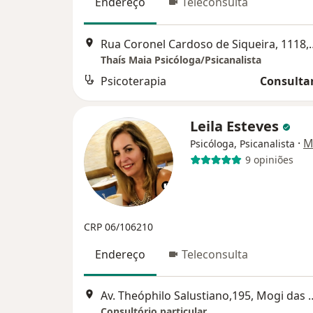
Endereço
Teleconsulta
Rua Coronel Cardoso de S
Thaís Maia Psicóloga/Psicanalista
Psicoterapia
Consultar
Leila Esteves
·
M
Psicóloga, Psicanalista
9 opiniões
CRP 06/106210
Endereço
Teleconsulta
Av. Theóphilo Salustiano
Consultório particular