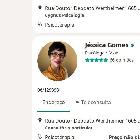
Rua Doutor Deodato Wertheim
Cygnus Psicologia
Psicoterapia
Jéssica Gomes
·
Mais
Psicóloga
66 opiniões
06/129393
Endereço
Teleconsulta
Rua Doutor Deodato Wertheim
Consultório particular
Psicoterapia
Preço não di