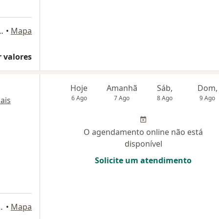
iqueira, 1118, Mogi das Cruzes
•
Mapa
 valores
Hoje
Amanhã
Sáb,
Dom,
6 Ago
7 Ago
8 Ago
9 Ago
ais
O agendamento online não está
disponível
Solicite um atendimento
,195, Mogi das Cruzes
•
Mapa