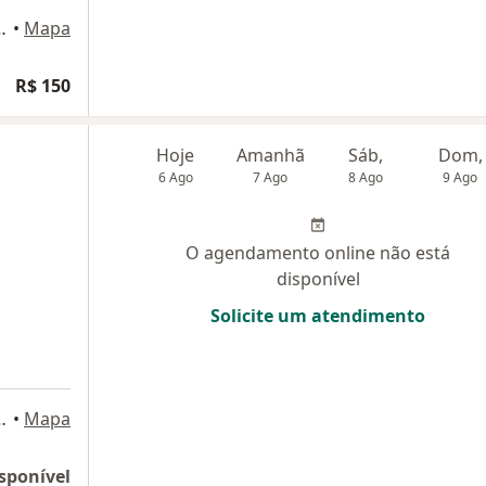
er 1605, Mogi das Cruzes
•
Mapa
R$ 150
Hoje
Amanhã
Sáb,
Dom,
6 Ago
7 Ago
8 Ago
9 Ago
O agendamento online não está
disponível
Solicite um atendimento
er 1605, Mogi das Cruzes
•
Mapa
sponível