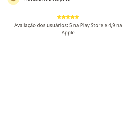
Pagamento online
Parcelamento disponível
Avaliação dos usuários: 5 na Play Store e 4,9 na
Dr. Fábio Bernardo
Apple
·
Mais
Psicólogo
5 opiniões
CRP SP 112531
Endereço
Teleconsulta
Rua Tenente Bruno Schripa 108, Mogi das Cruzes
•
Mapa
Clinica Fabio
Anamnese psicológica
R$ 80
Esse especialista não oferece agendamento online para esse endereço.
Solicite um atendimento