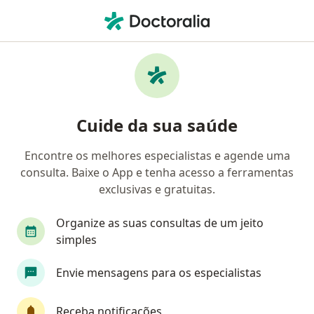
Men
Anamnese Psicológica • Mogi das Cruzes, São Paulo SP
Filtros
• 1
Convênio
Mapa
Anamnese psicológica em Mogi das Cruzes:
Cuide da sua saúde
clínicas e especialistas
Encontre os melhores especialistas e agende uma
consulta. Baixe o App e tenha acesso a ferramentas
Qual especialização você está procurando?
exclusivas e gratuitas.
Psicólogo
Psicanalista
Médico Acupuntur
Organize as suas consultas de um jeito
simples
Envie mensagens para os especialistas
Receba notificações