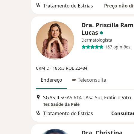
Tratamento de Estrias
Preço não di
Dra. Priscilla Ra
Lucas
Dermatologista
167 opiniões
CRM DF 18553
RQE 22484
Endereço
Teleconsulta
SGAS II SGAS 614 - Asa Sul, Edifício Vitrium Sal
Tez Saúde da Pele
Tratamento de Estrias
Consultar
Dra. Christina