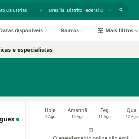
dade, doença ou nome
cidade ou região
Datas disponíveis
Bairros
Mais filtros
icas e especialistas
Hoje
Amanhã
Ter,
Qua
9 Ago
10 Ago
11 Ago
12 Ago
igues
O agendamento online não está