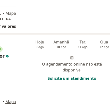
alas 609/610, Brasília
•
Mapa
ia LTDA
 valores
Hoje
Amanhã
Ter,
Qua
9 Ago
10 Ago
11 Ago
12 Ago
l
ior
O agendamento online não está
disponível
Solicite um atendimento
sília
•
Mapa