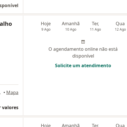
sponível
malho
Hoje
Amanhã
Ter,
Qua
9 Ago
10 Ago
11 Ago
12 Ago
O agendamento online não está
disponível
Solicite um atendimento
a 216, Brasília
•
Mapa
 valores
Hoje
Amanhã
Ter,
Qua