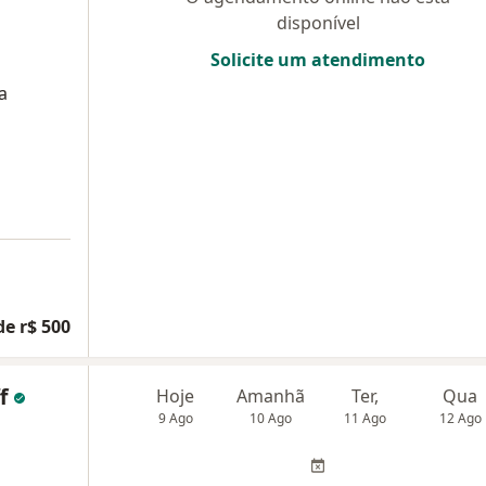
disponível
Solicite um atendimento
a
de r$ 500
ff
Hoje
Amanhã
Ter,
Qua
9 Ago
10 Ago
11 Ago
12 Ago