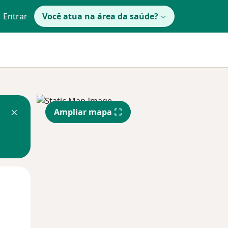
Entrar
Você atua na área da saúde?
Ampliar mapa
Qui,
Sex,
Sáb,
13 Ago
14 Ago
15 Ago