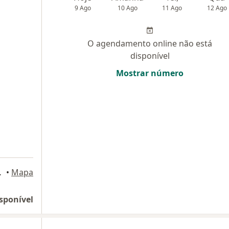
9 Ago
10 Ago
11 Ago
12 Ago
O agendamento online não está
disponível
Mostrar número
Asa Norte, Brasília
•
Mapa
sponível