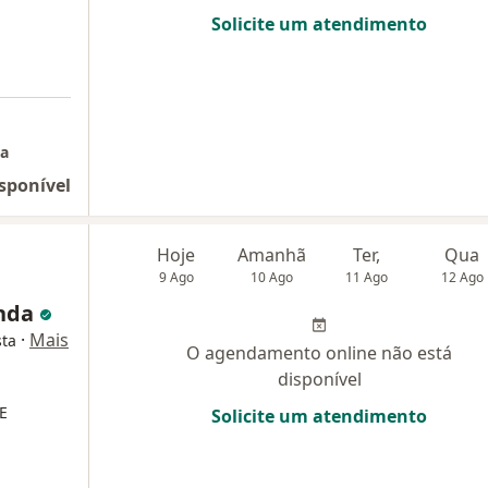
Solicite um atendimento
ca
sponível
Hoje
Amanhã
Ter,
Qua
9 Ago
10 Ago
11 Ago
12 Ago
anda
·
Mais
sta
O agendamento online não está
disponível
E
Solicite um atendimento