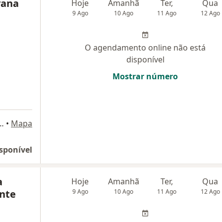
yana
Hoje
Amanhã
Ter,
Qua
9 Ago
10 Ago
11 Ago
12 Ago
O agendamento online não está
disponível
Mostrar número
2/1513 - Edificio America Office Tower, Brasília
•
Mapa
sponível
a
Hoje
Amanhã
Ter,
Qua
nte
9 Ago
10 Ago
11 Ago
12 Ago