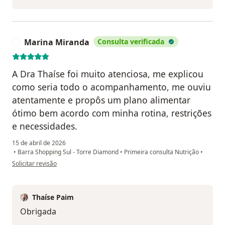
Marina Miranda
Consulta verificada
M
A Dra Thaíse foi muito atenciosa, me explicou
como seria todo o acompanhamento, me ouviu
atentamente e propôs um plano alimentar
ótimo bem acordo com minha rotina, restrições
e necessidades.
15 de abril de 2026
•
Barra Shopping Sul - Torre Diamond
•
Primeira consulta Nutrição
•
na opinião do utilizador Marina Miranda
Solicitar revisão
Thaíse Paim
Obrigada