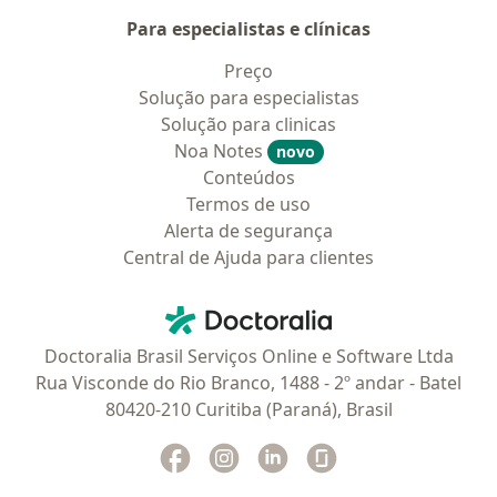
Para especialistas e clínicas
Preço
Solução para especialistas
Solução para clinicas
Noa Notes
novo
Conteúdos
Termos de uso
Alerta de segurança
Central de Ajuda para clientes
Contato
Doctoralia - Homepage
Doctoralia Brasil Serviços Online e Software Ltda
Rua Visconde do Rio Branco, 1488 - 2º andar - Batel
80420-210 Curitiba (Paraná), Brasil
Facebook
abre num novo separador
Instagram
abre num novo separador
Linkedin
abre num novo separad
Glassdoor
abre num novo se