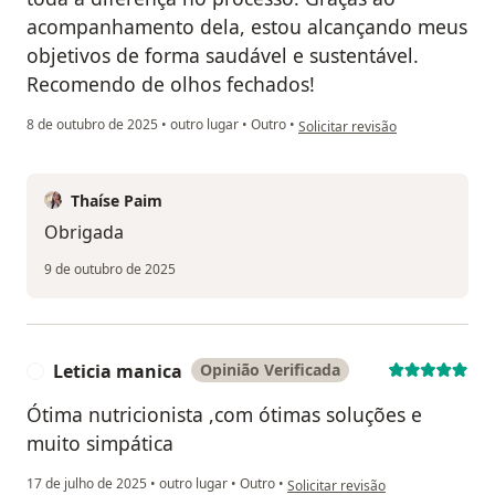
acompanhamento dela, estou alcançando meus
objetivos de forma saudável e sustentável.
Recomendo de olhos fechados!
na opinião do utilizador Julia
8 de outubro de 2025
•
outro lugar
•
Outro
•
Solicitar revisão
Thaíse Paim
Obrigada
9 de outubro de 2025
Leticia manica
Opinião Verificada
L
Ótima nutricionista ,com ótimas soluções e
muito simpática
na opinião do utilizador Leticia m
17 de julho de 2025
•
outro lugar
•
Outro
•
Solicitar revisão