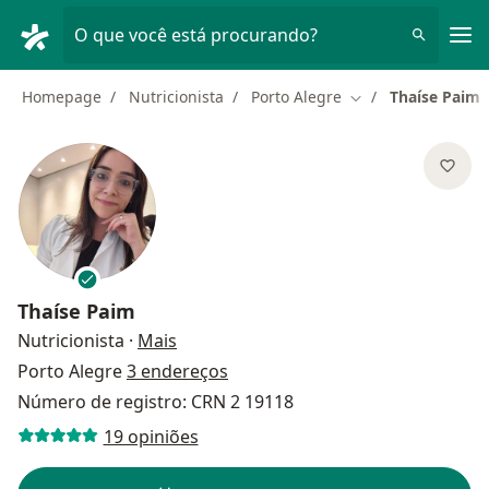
Men
O que você está procurando?
Homepage
Nutricionista
Porto Alegre
Thaíse Paim
Mudar de cidade
Thaíse Paim
sobre as especializações
Nutricionista
·
Mais
Porto Alegre
3 endereços
Número de registro: CRN 2 19118
19 opiniões