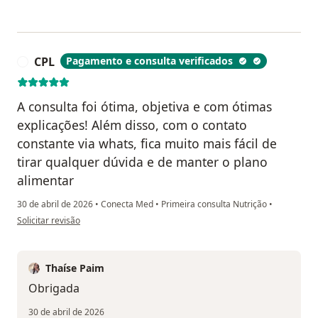
CPL
Pagamento e consulta verificados
C
A consulta foi ótima, objetiva e com ótimas
explicações! Além disso, com o contato
constante via whats, fica muito mais fácil de
tirar qualquer dúvida e de manter o plano
alimentar
30 de abril de 2026
•
Conecta Med
•
Primeira consulta Nutrição
•
na opinião do utilizador CPL
Solicitar revisão
Thaíse Paim
Obrigada
30 de abril de 2026