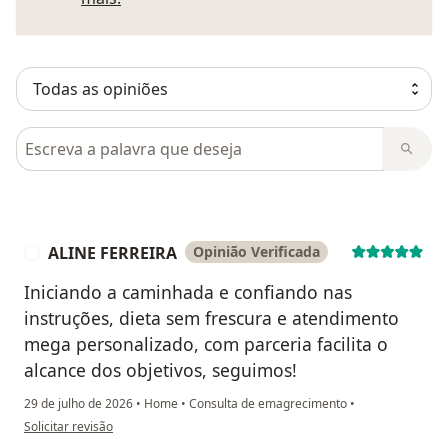
Pesquisar em opiniões
ALINE FERREIRA
Opinião Verificada
A
Iniciando a caminhada e confiando nas
instruções, dieta sem frescura e atendimento
mega personalizado, com parceria facilita o
alcance dos objetivos, seguimos!
29 de julho de 2026
•
Home
•
Consulta de emagrecimento
•
na opinião do utilizador ALINE FERREIRA
Solicitar revisão