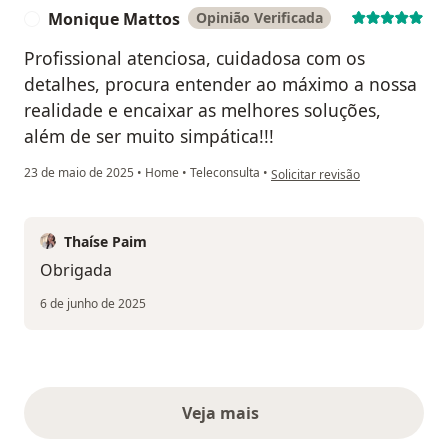
Monique Mattos
Opinião Verificada
M
Profissional atenciosa, cuidadosa com os
detalhes, procura entender ao máximo a nossa
realidade e encaixar as melhores soluções,
além de ser muito simpática!!!
na opinião do utilizador Moniq
23 de maio de 2025
•
Home
•
Teleconsulta
•
Solicitar revisão
Thaíse Paim
Obrigada
6 de junho de 2025
Veja mais
opiniões acima