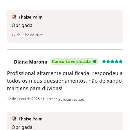
Thaíse Paim
Obrigada
17 de julho de 2025
Diana Marona
Consulta verificada
D
Profissional altamente qualificada, respondeu a
todos os meus questionamentos, não deixando
margens para dúvidas!
na opinião do utilizador Diana Marona
12 de junho de 2025
•
Home
•
•
Solicitar revisão
Thaíse Paim
Obrigada.