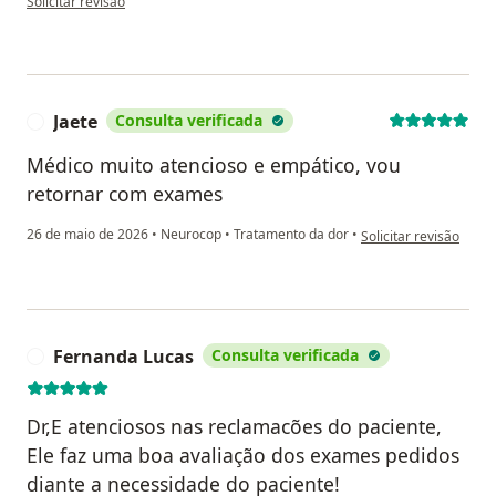
Solicitar revisão
Jaete
Consulta verificada
J
Médico muito atencioso e empático, vou
retornar com exames
na opinião do utilizad
26 de maio de 2026
•
Neurocop
•
Tratamento da dor
•
Solicitar revisão
Fernanda Lucas
Consulta verificada
F
Dr,E atenciosos nas reclamacões do paciente,
Ele faz uma boa avaliação dos exames pedidos
diante a necessidade do paciente!