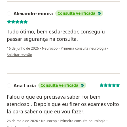
Alexandre moura
Consulta verificada
A
Tudo ótimo, bem esclarecedor, conseguiu
passar segurança na consulta.
16 de junho de 2026
•
Neurocop
•
Primeira consulta neurologia
•
na opinião do utilizador Alexandre moura
Solicitar revisão
Ana Lucia
Consulta verificada
A
Falou o que eu precisava saber, foi bem
atencioso . Depois que eu fizer os exames volto
lá para saber o que eu vou fazer.
26 de maio de 2026
•
Neurocop
•
Primeira consulta neurologia
•
na opinião do utilizador Ana Lucia