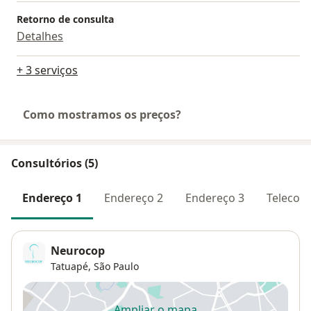
Retorno de consulta
Detalhes
+ 3 serviços
Como mostramos os preços?
Consultórios (5)
Endereço 1
Endereço 2
Endereço 3
Telecons
Neurocop
Tatuapé
,
São Paulo
Ampliar o mapa