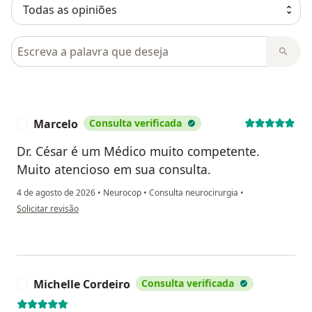
Pesquisar em opiniões
Marcelo
Consulta verificada
M
Dr. César é um Médico muito competente.
Muito atencioso em sua consulta.
4 de agosto de 2026
•
Neurocop
•
Consulta neurocirurgia
•
na opinião do utilizador Marcelo
Solicitar revisão
Michelle Cordeiro
Consulta verificada
M