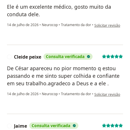
Ele é um excelente médico, gosto muito da
conduta dele.
na opinião do utilizad
14 de julho de 2026
•
Neurocop
•
Tratamento da dor
•
Solicitar revisão
Cleide peixe
Consulta verificada
C
De César apareceu no pior momento q estou
passando e me sinto super colhida e confiante
em seu trabalho.agradeco a Deus e a ele .
na opinião do utilizad
14 de julho de 2026
•
Neurocop
•
Tratamento da dor
•
Solicitar revisão
Jaime
Consulta verificada
J