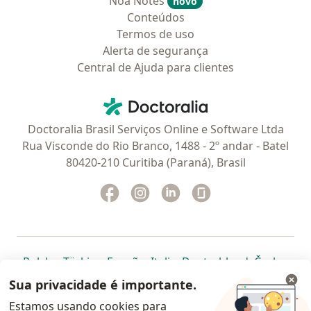
Noa Notes
novo
Conteúdos
Termos de uso
Alerta de segurança
Central de Ajuda para clientes
Contato
Doctoralia - Homepage
Doctoralia Brasil Serviços Online e Software Ltda
Rua Visconde do Rio Branco, 1488 - 2º andar - Batel
80420-210 Curitiba (Paraná), Brasil
Facebook
abre num novo separador
Instagram
abre num novo separador
Linkedin
abre num novo separad
Glassdoor
abre num novo se
abre num novo separador
abre num novo separador
abre num novo separador
abre num novo separado
abre num n
abre
Polska
,
Türkiye
,
España
,
Italia
,
Deutschland
,
Česko
,
abre num novo separador
abre num novo separador
abre num novo separador
abre num novo separa
abre num no
abre n
Portugal
,
México
,
Chile
,
Brasil
,
Argentina
,
Perú
,
Sua privacidade é importante.
abre num novo separad
Colombia
Estamos usando cookies para