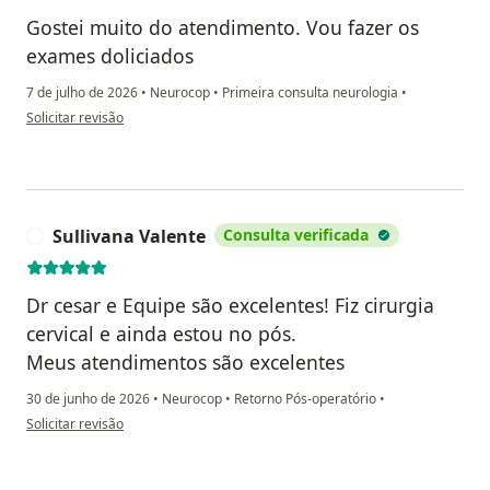
Gostei muito do atendimento. Vou fazer os
exames doliciados
7 de julho de 2026
•
Neurocop
•
Primeira consulta neurologia
•
na opinião do utilizador Jaime
Solicitar revisão
Sullivana Valente
Consulta verificada
S
Dr cesar e Equipe são excelentes! Fiz cirurgia
cervical e ainda estou no pós.
Meus atendimentos são excelentes
30 de junho de 2026
•
Neurocop
•
Retorno Pós-operatório
•
na opinião do utilizador Sullivana Valente
Solicitar revisão