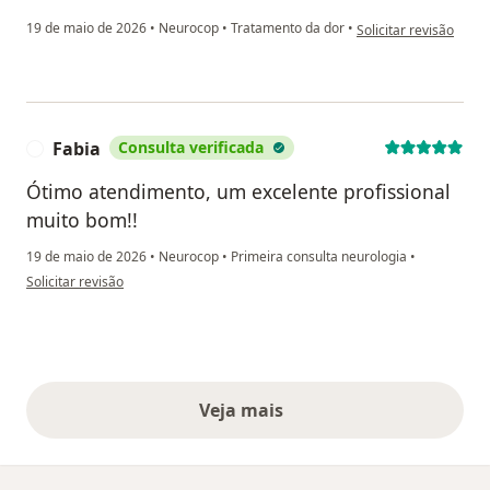
na opinião do utiliza
19 de maio de 2026
•
Neurocop
•
Tratamento da dor
•
Solicitar revisão
Fabia
Consulta verificada
F
Ótimo atendimento, um excelente profissional
muito bom!!
19 de maio de 2026
•
Neurocop
•
Primeira consulta neurologia
•
na opinião do utilizador Fabia
Solicitar revisão
Veja mais
opiniões acima