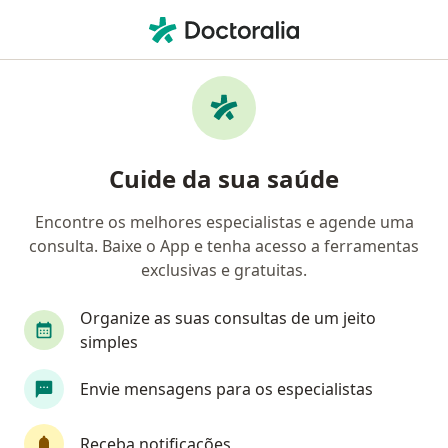
Men
Alergia A Medicamentos • Osório, Rio Grande do Sul RS
Filtros
• 1
Convênio
Mapa
Profissionais com experiência Alergia a
Cuide da sua saúde
medicamentos, Osório
Encontre os melhores especialistas e agende uma
consulta. Baixe o App e tenha acesso a ferramentas
Qual especialização você está procurando?
exclusivas e gratuitas.
Endocrinologista
Generalista
Patologista 
Organize as suas consultas de um jeito
simples
Envie mensagens para os especialistas
Receba notificações