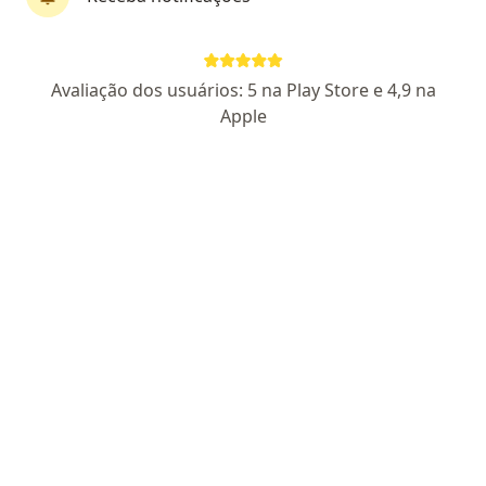
Dr. Bruno Schaeffer
Avaliação dos usuários: 5 na Play Store e 4,9 na
·
Mais
Generalista
Apple
28 opiniões
CRM RS 54209
Médico Clínico Geral
Graduado pela Universidade Luterana do Brasil
Os pacientes me avaliam como atencioso e
empático.
Pacientes fiéis
Endereço
Teleconsulta
Avenida Interbalnearios 20, Xangri-Lá
•
Mapa
Particular