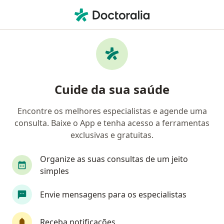
Men
Dislipidemias • Osório, Rio Grande do Sul RS
Filtros
• 1
Convênio
Mapa
Profissionais com experiência Dislipidemias,
Cuide da sua saúde
Osório
Encontre os melhores especialistas e agende uma
consulta. Baixe o App e tenha acesso a ferramentas
Qual especialização você está procurando?
exclusivas e gratuitas.
Nutricionista
Cardiologista
Endocrinolog
Organize as suas consultas de um jeito
simples
Envie mensagens para os especialistas
Receba notificações