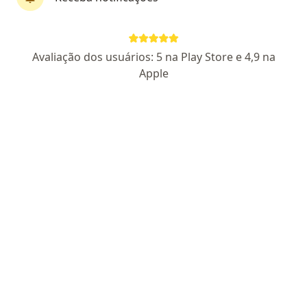
Pagamento online
Avaliação dos usuários: 5 na Play Store e 4,9 na
Felipe M. Mendonca
Apple
·
Mais
Psicólogo
7 opiniões
CRP RJ 41649
Parcelamento disponível
Endereço
Teleconsulta
Cariacica
•
Mapa
Somente Atendimento Online
Primeira consulta psicologia
R$ 2
Esse especialista não oferece agendamento online para esse endereço.
Solicite um atendimento