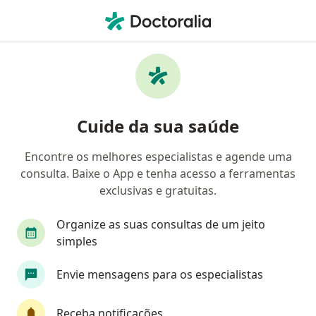
Men
Alterações Do Humor • Cariacica, Espírito Santo ES
Filtros
• 1
Convênio
Mapa
Profissionais com experiência Alterações do
Cuide da sua saúde
humor, Cariacica
Encontre os melhores especialistas e agende uma
consulta. Baixe o App e tenha acesso a ferramentas
Qual especialização você está procurando?
exclusivas e gratuitas.
Psicólogo
Organize as suas consultas de um jeito
simples
Envie mensagens para os especialistas
Receba notificações