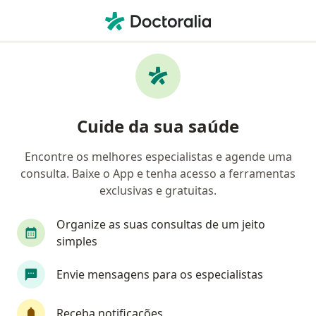
Men
Transtorno Depressivo • Cariacica, Espírito Santo ES
Filtros
• 1
Convênio
Mapa
Profissionais com experiência Transtorno
Cuide da sua saúde
depressivo, Cariacica
Encontre os melhores especialistas e agende uma
consulta. Baixe o App e tenha acesso a ferramentas
Qual especialização você está procurando?
exclusivas e gratuitas.
Psicólogo
Psiquiatra
Médico clínico geral
Organize as suas consultas de um jeito
simples
Envie mensagens para os especialistas
Receba notificações