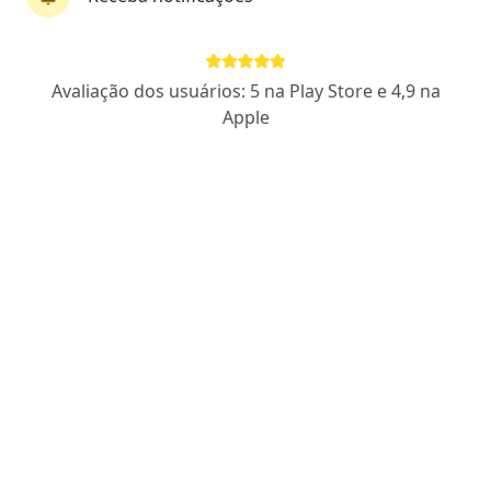
Perfil novo
Pagamento online
Avaliação dos usuários: 5 na Play Store e 4,9 na
Parcelamento disponível
Apple
Dra. Francyele Rodrigues dos Santos
·
Mais
Psicóloga
15 opiniões
CRP SP 211022
Endereço
Teleconsulta
Rua Henrique Novaes, 170, Vitória
•
Mapa
Consultório Online - Vitória (ES)
Primeira consulta psicologia
R$ 250
Esse especialista não oferece agendamento online para esse endereço.
Solicite um atendimento