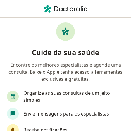
Men
Alucinações • Gravataí, Rio Grande do Sul RS
Filtros
• 1
Convênio
Mapa
Profissionais com experiência Alucinações,
Cuide da sua saúde
Gravataí
Encontre os melhores especialistas e agende uma
consulta. Baixe o App e tenha acesso a ferramentas
Qual especialização você está procurando?
exclusivas e gratuitas.
Psicólogo
Psiquiatra
Psicopedagogo
Organize as suas consultas de um jeito
simples
Envie mensagens para os especialistas
Receba notificações