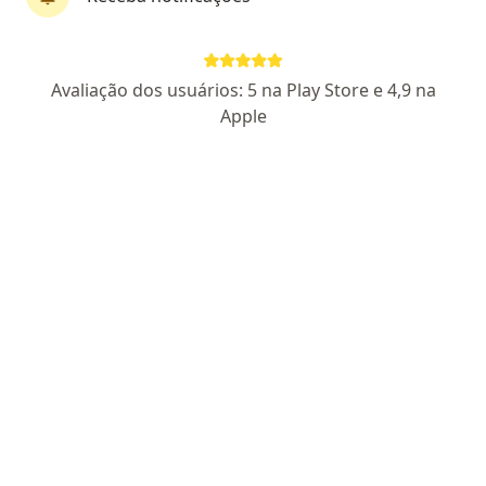
Pagamento online
Parcelamento disponível
Avaliação dos usuários: 5 na Play Store e 4,9 na
Dra. Sheila Barbosa
Apple
·
Mais
Psicóloga
6 opiniões
CRP RS 40969
Endereço
Teleconsulta
Rua Papa João XXIII, 193, Cachoeirinha
•
Mapa
Clinica Vida
Primeira consulta psicologia
R$ 100
Esse especialista não oferece agendamento online para esse endereço.
Solicite um atendimento