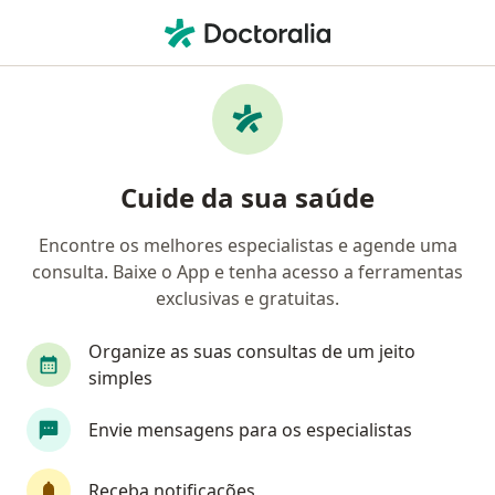
Men
Artrite Reumatóide • Planaltina, Distrito Federal DF
Filtros
• 1
Convênio
Mapa
Profissionais com experiência Artrite
Cuide da sua saúde
Reumatóide, Planaltina
Encontre os melhores especialistas e agende uma
consulta. Baixe o App e tenha acesso a ferramentas
Qual especialização você está procurando?
exclusivas e gratuitas.
Reumatologista
Médico clínico geral
Gene
Organize as suas consultas de um jeito
simples
Envie mensagens para os especialistas
Receba notificações