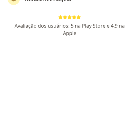
Avaliação dos usuários: 5 na Play Store e 4,9 na
Apple
Pagamento online
Dr. Caio Flavio De Bastiani Mello
·
Mais
Oncologista
100 opiniões
CRM RS 33078
- RQE 29244
- RQE 29249
Endereço
Teleconsulta
Rua Doutor Barcelos 1135, Canoas
•
Mapa