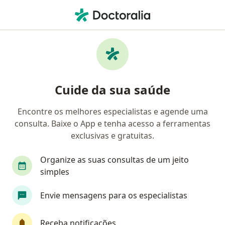
Men
Câncer Colorretal • Canoas, Rio Grande do Sul RS
Filtros
• 1
Convênio
Mapa
Profissionais com experiência Câncer
Cuide da sua saúde
colorretal, Canoas
Encontre os melhores especialistas e agende uma
consulta. Baixe o App e tenha acesso a ferramentas
Qual especialização você está procurando?
exclusivas e gratuitas.
Oncologista
Cirurgião geral
Organize as suas consultas de um jeito
Cirurgião oncológico
Coloproctologista
simples
Envie mensagens para os especialistas
Cirurgião do aparelho digestivo
Veja mais
Receba notificações