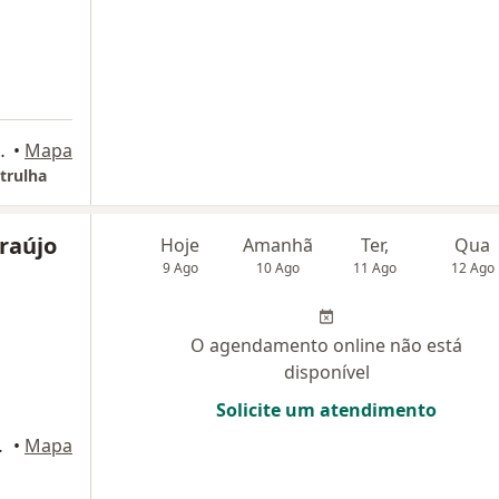
o da Patrulha - RS,
•
Mapa
trulha
raújo
Hoje
Amanhã
Ter,
Qua
9 Ago
10 Ago
11 Ago
12 Ago
O agendamento online não está
disponível
Solicite um atendimento
101B, Taquara
•
Mapa