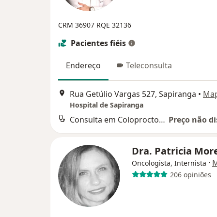
CRM 36907
RQE 32136
Pacientes fiéis
Endereço
Teleconsulta
Rua Getúlio Vargas 527, Sapiranga
•
Ma
Hospital de Sapiranga
Consulta em Coloproctologia
Preço não di
Dra. Patricia Mor
·
M
Oncologista, Internista
206 opiniões