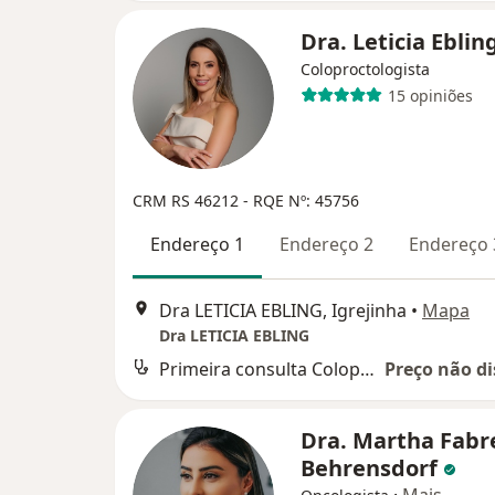
Dra. Leticia Eblin
Coloproctologista
15 opiniões
CRM RS 46212
- RQE Nº: 45756
Endereço 1
Endereço 2
Endereço 
Dra LETICIA EBLING, Igrejinha
•
Mapa
Dra LETICIA EBLING
Primeira consulta Coloproctologia
Preço não di
Dra. Martha Fabr
Behrensdorf
·
Mais