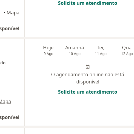
Solicite um atendimento
anga
•
Mapa
sponível
Hoje
Amanhã
Ter,
Qua
9 Ago
10 Ago
11 Ago
12 Ago
 do
O agendamento online não está
disponível
Solicite um atendimento
Mapa
sponível