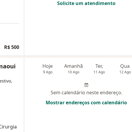
Solicite um atendimento
R$ 500
maoui
Hoje
Amanhã
Ter,
Qua
9 Ago
10 Ago
11 Ago
12 Ago
estivo,
Sem calendário neste endereço.
Mostrar endereços com calendário
a
Cirurgia