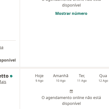
disponível
Mostrar número
pa
sponível
etto
Hoje
Amanhã
Ter,
Qua
9 Ago
10 Ago
11 Ago
12 Ago
ais
O agendamento online não está
disponível