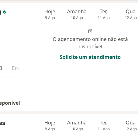
g
Hoje
Amanhã
Ter,
Qua
9 Ago
10 Ago
11 Ago
12 Ago
O agendamento online não está
disponível
Solicite um atendimento
3
Endereço 4
Endereço 5
Teleconsulta
sponível
es
Hoje
Amanhã
Ter,
Qua
9 Ago
10 Ago
11 Ago
12 Ago