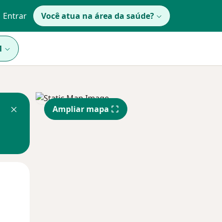
Entrar
Você atua na área da saúde?
1
Ampliar mapa
Qui,
Sex,
Sáb,
13 Ago
14 Ago
15 Ago