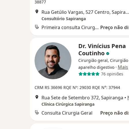
38877
Rua Getúlio Vargas, 527 Centro, Sapir
Consultório Sapiranga
Primeira consulta Cirurgia do Aparelho Digestivo
Preço não di
Dr. Vinícius Pena
Coutinho
Cirurgião geral, Cirurgião
·
Mais
aparelho digestivo
76 opiniões
CRM RS 36696
RQE Nº: 29030
RQE N°: 37944
Rua Sete de Setembro 372, Sapiranga
•
Clínica Cirúrgica Sapiranga
Consulta Cirurgia Geral
Preço não di