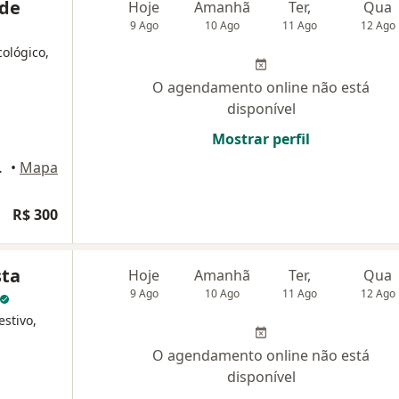
 de
Hoje
Amanhã
Ter,
Qua
9 Ago
10 Ago
11 Ago
12 Ago
cológico,
O agendamento online não está
disponível
Mostrar perfil
101B, Taquara
•
Mapa
R$ 300
sta
Hoje
Amanhã
Ter,
Qua
9 Ago
10 Ago
11 Ago
12 Ago
estivo,
O agendamento online não está
disponível