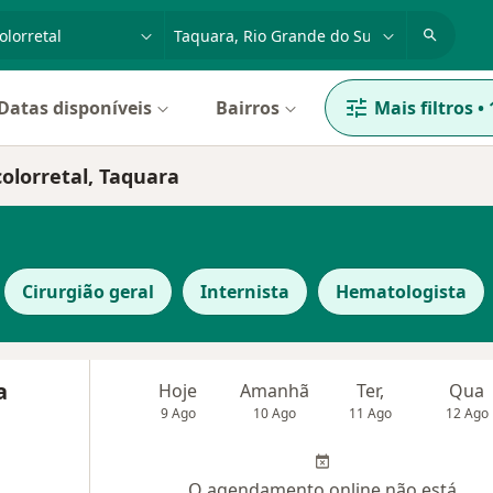
dade, doença ou nome
cidade ou região
Datas disponíveis
Bairros
Mais filtros
•
colorretal, Taquara
Cirurgião geral
Internista
Hematologista
a
Hoje
Amanhã
Ter,
Qua
9 Ago
10 Ago
11 Ago
12 Ago
O agendamento online não está