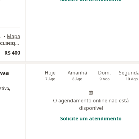
Indaiatuba, Indaiatuba
•
Mapa
Consultório Presencial - Indaiatuba (ALITTÁ CLINIQUE)
R$ 400
awa
Hoje
Amanhã
Dom,
7 Ago
8 Ago
9 Ago
10 Ago
tivo,
O agendamento online não está
disponível
Solicite um atendimento