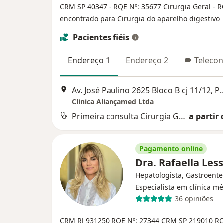
CRM SP 40347
- RQE Nº: 35677 Cirurgia Geral
- 
encontrado para Cirurgia do aparelho digestivo
Pacientes fiéis
Endereço 1
Endereço 2
Telecon
Av. José Paulino 2625 Blo
Clinica Aliançamed Ltda
Primeira consulta Cirurgia Geral
a partir 
Pagamento online
Dra. Rafaella Les
Hepatologista, Gastroente
Especialista em clínica m
36 opiniões
CRM RJ 931250
RQE Nº: 27344
CRM SP 219010
RQ