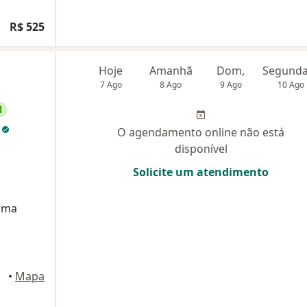
R$ 525
Hoje
Amanhã
Dom,
7 Ago
8 Ago
9 Ago
10 Ago
l
o
O agendamento online não está
disponível
Solicite um atendimento
auma
•
Mapa