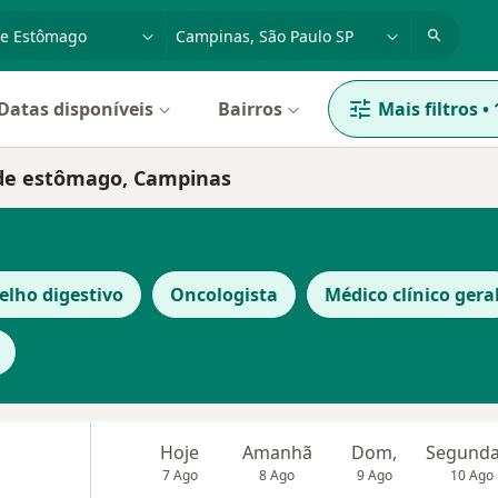
dade, doença ou nome
cidade ou região
Datas disponíveis
Bairros
Mais filtros
•
 de estômago, Campinas
elho digestivo
Oncologista
Médico clínico gera
Hoje
Amanhã
Dom,
7 Ago
8 Ago
9 Ago
10 Ago