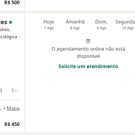
R$ 500
les
Hoje
Amanhã
Dom,
7 Ago
8 Ago
9 Ago
10 Ago
tivo,
·
ncológica
O agendamento online não está
disponível
Solicite um atendimento
3
Endereço 4
214 - Sala 11 - Ed. Chicago, Campinas
•
Mapa
R$ 450