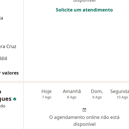
disponível
Solicite um atendimento
ia
era Cruz
apa
 valores
o
Hoje
Amanhã
Dom,
gues
7 Ago
8 Ago
9 Ago
10 Ago
 do
O agendamento online não está
disponível