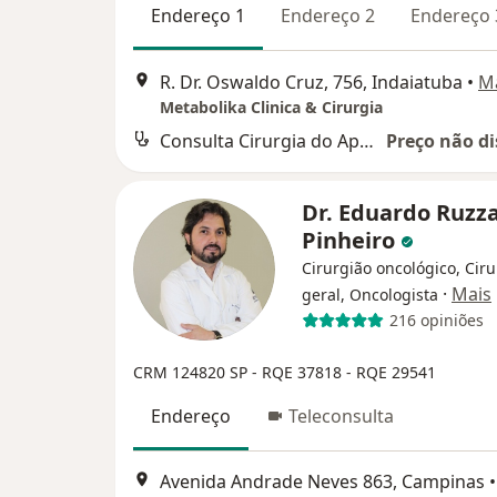
Endereço 1
Endereço 2
Endereço 
R. Dr. Oswaldo Cruz, 756, Indaiatuba
•
M
Metabolika Clinica & Cirurgia
Consulta Cirurgia do Aparelho Digestivo
Preço não di
Dr. Eduardo Ruzz
Pinheiro
Cirurgião oncológico, Cir
·
Mais
geral, Oncologista
216 opiniões
CRM 124820 SP - RQE 37818 - RQE 29541
Endereço
Teleconsulta
Avenida Andrade Neves 863, Campinas
•