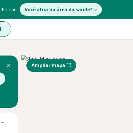
Entrar
Você atua na área da saúde?
1
Ampliar mapa
l
Segunda-feira
Ter,
Qua
Qui,
11 Ago
12 Ago
13 Ago