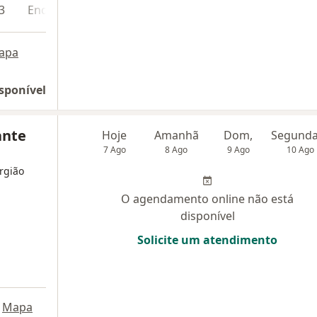
3
Endereço 4
apa
sponível
ante
Hoje
Amanhã
Dom,
7 Ago
8 Ago
9 Ago
10 Ago
urgião
O agendamento online não está
disponível
Solicite um atendimento
Mapa