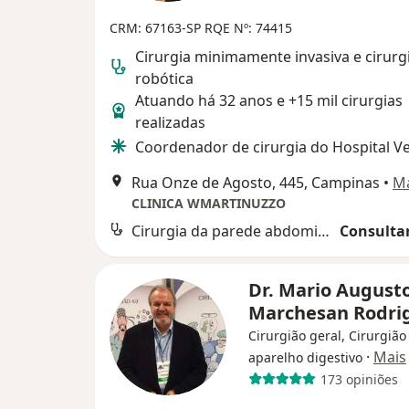
CRM: 67163-SP
RQE Nº: 74415
Cirurgia minimamente invasiva e cirurg
robótica
Atuando há 32 anos e +15 mil cirurgias
realizadas
Coordenador de cirurgia do Hospital V
Rua Onze de Agosto, 445, Campinas
•
M
CLINICA WMARTINUZZO
Cirurgia da parede abdominal
Consultar
Dr. Mario August
Marchesan Rodri
Cirurgião geral, Cirurgião
·
Mais
aparelho digestivo
173 opiniões