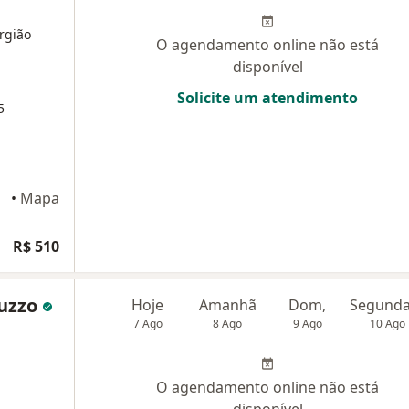
urgião
O agendamento online não está
disponível
Solicite um atendimento
5
•
Mapa
R$ 510
nuzzo
Hoje
Amanhã
Dom,
7 Ago
8 Ago
9 Ago
10 Ago
O agendamento online não está