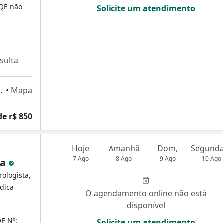
RQE não
Solicite um atendimento
sulta
co B cj 11/12, Paulínia
•
Mapa
de r$ 850
Hoje
Amanhã
Dom,
7 Ago
8 Ago
9 Ago
10 Ago
sa
rologista,
édica
O agendamento online não está
disponível
E Nº:
Solicite um atendimento