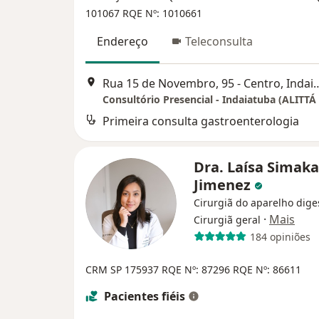
101067 RQE Nº: 1010661
Endereço
Teleconsulta
Rua 15 de Novembro, 95 - Centro, 
Primeira consulta gastroenterologia
Dra. Laísa Simak
Jimenez
Cirurgiã do aparelho diges
·
Mais
Cirurgiã geral
184 opiniões
CRM SP 175937
RQE Nº: 87296
RQE Nº: 86611
Pacientes fiéis