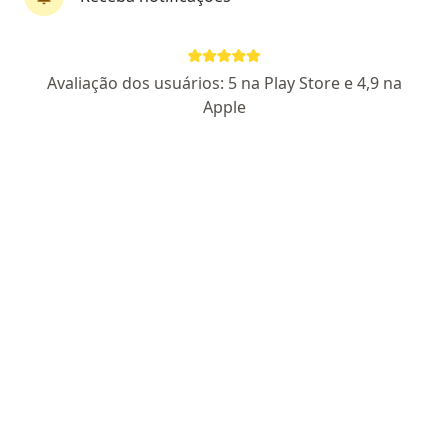
Pagamento online
Parcelamento disponível
Avaliação dos usuários: 5 na Play Store e 4,9 na
Dra. Gabriela Bonacin
Apple
·
Mais
Médica clínica geral
6 opiniões
CRM:PR 56895
Endereço
Teleconsulta
Rua Jerônimo Coelho 389, Florianópolis
•
Mapa
Atendimento Online Florianópolis - Dra.Gabriela Do Prado Bonacin
Primeira consulta clínica médica
R$ 180
Esse especialista não oferece agendamento online para esse endereço.
Solicite um atendimento