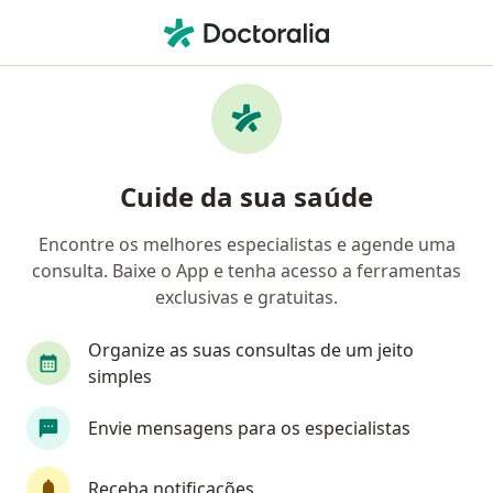
Men
Doenças Da Vesícula Biliar • Florianópolis, Santa Catarina SC
Filtros
• 1
Convênio
Mapa
Profissionais com experiência Doenças Da
Cuide da sua saúde
Vesícula Biliar, Florianópolis
Encontre os melhores especialistas e agende uma
consulta. Baixe o App e tenha acesso a ferramentas
Qual especialização você está procurando?
exclusivas e gratuitas.
Cirurgião geral
Cirurgião do aparelho digestiv
Organize as suas consultas de um jeito
simples
Envie mensagens para os especialistas
Receba notificações