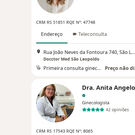
CRM RS 51851
RQE Nº: 47748
Endereço
Teleconsulta
Rua João Neves da Fontoura 740, São Leop
Docctor Med São Leopoldo
Primeira consulta ginecologia e obstetrícia
Preço não di
Dra. Anita Angelo
Ginecologista
42 opiniões
CRM RS 17543
RQE Nº: 8065