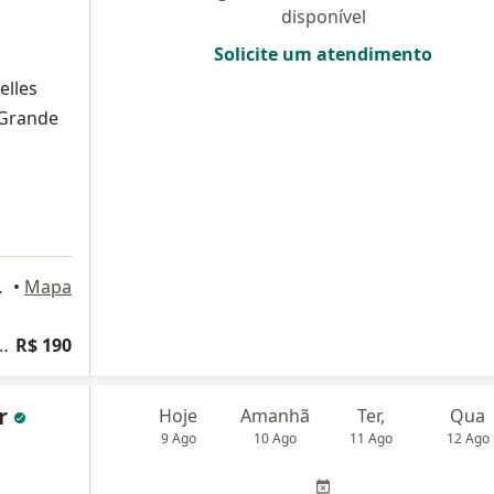
disponível
Solicite um atendimento
elles
 Grande
 São Leopoldo
•
Mapa
a ginecologia e obstetrícia
R$ 190
er
Hoje
Amanhã
Ter,
Qua
9 Ago
10 Ago
11 Ago
12 Ago