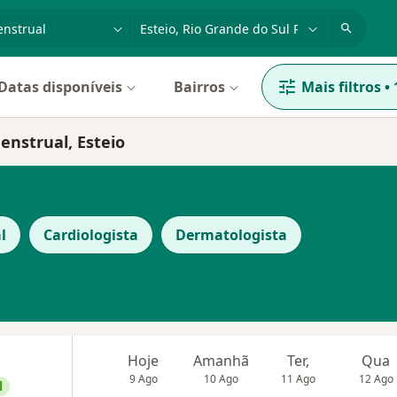
dade, doença ou nome
cidade ou região
Datas disponíveis
Bairros
Mais filtros
•
enstrual, Esteio
l
Cardiologista
Dermatologista
Hoje
Amanhã
Ter,
Qua
9 Ago
10 Ago
11 Ago
12 Ago
l