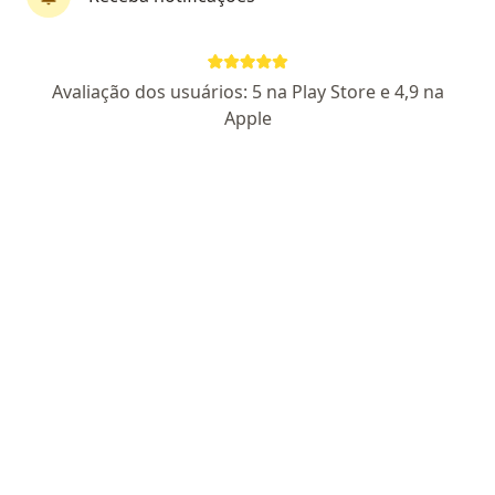
Dr. Victor Lioi
·
Mais
Pediatra, Alergista, Alergista pediátrico
Avaliação dos usuários: 5 na Play Store e 4,9 na
648 opiniões
Apple
CRM: 142114 - SP
Endereço
Teleconsulta
Avenida dos Autonomistas 2435 (Edificio Mondial Osasco conj.104), Osasco
•
Mapa
Clínica de Pediatria Lioi e Comodo
Consulta de Alergia e Imunologia (adultos e crianças)
R$ 600
Esse especialista não oferece agendamento online para esse endereço.
Solicite um atendimento