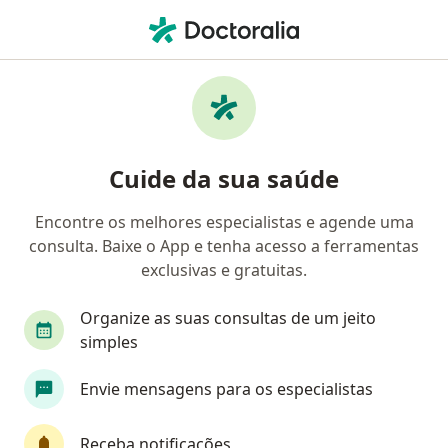
Men
Cólica • Osasco, São Paulo SP
Filtros
• 1
Convênio
Mapa
Profissionais com experiência Cólica, Osasco
Cuide da sua saúde
Encontre os melhores especialistas e agende uma
Qual especialização você está procurando?
consulta. Baixe o App e tenha acesso a ferramentas
Pediatra
Alergista
Ginecologista
Hem
exclusivas e gratuitas.
Organize as suas consultas de um jeito
simples
Envie mensagens para os especialistas
Receba notificações