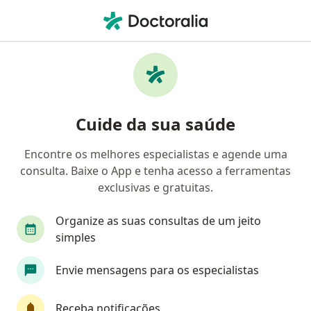
Men
Compulsão Sexual • Brasília, Distrito Federal DF
Filtros
• 1
Convênio
Mapa
Profissionais com experiência Compulsão
Cuide da sua saúde
sexual, Brasília
Encontre os melhores especialistas e agende uma
consulta. Baixe o App e tenha acesso a ferramentas
Qual especialização você está procurando?
exclusivas e gratuitas.
Psicólogo
Psicanalista
Nutricionista
Organize as suas consultas de um jeito
simples
Envie mensagens para os especialistas
Receba notificações