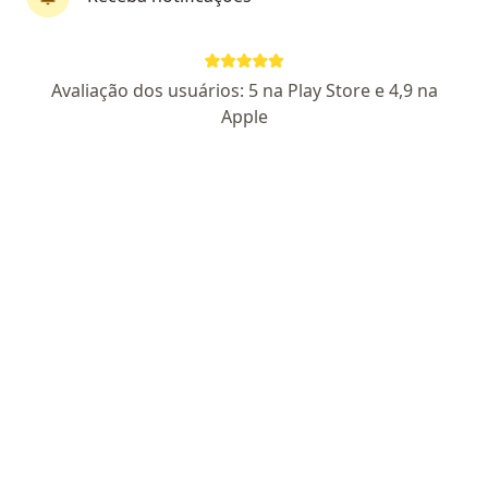
Perfil novo
Pagamento online
Avaliação dos usuários: 5 na Play Store e 4,9 na
Parcelamento disponível
Apple
Leonardo Fournier
·
Mais
Psicólogo
2 opiniões
CRP DF 26734
Endereço
Teleconsulta
Avenida das Araucárias 305, Águas Claras
•
Mapa
Criativitta psicologia
Consulta Psicologia
R$ 130
Esse especialista não oferece agendamento online para esse endereço.
Solicite um atendimento