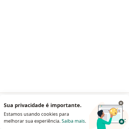
Pergunte ao especialista
Medicamentos
Serviços
Doencas
Perguntas frequentes
Aplicações móveis
Blog para pacientes
Para especialistas e clínicas
Preço
Solução para especialistas
Solução para clinicas
Noa Notes
novo
Conteúdos
Termos de uso
Sua privacidade é importante.
Acessar App
Alerta de segurança
Central de Ajuda para clientes
Estamos usando cookies para
melhorar sua experiência.
Saiba mais
.
Continuar pelo site da Doctoralia
Contato
Doctoralia - Homepage