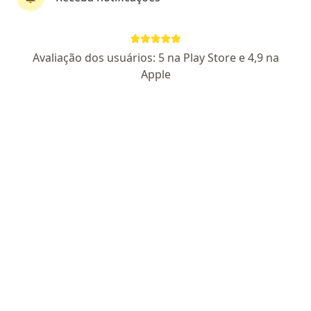
Dra. Stela Oliveira Rodrigues
Avaliação dos usuários: 5 na Play Store e 4,9 na
·
Mais
Otorrino
Apple
384 opiniões
CRM GO 20102
RQE Nº: 12793
Endereço 1
Endereço 2
Endereço 3
Endereç
Avenida 136, 797, Goiânia
•
Mapa
Instituto de Medicina Avelino Ferri
Consulta Otorrinolaringologia
R$ 500
Esse especialista não oferece agendamento online para esse endereço.
Solicite um atendimento