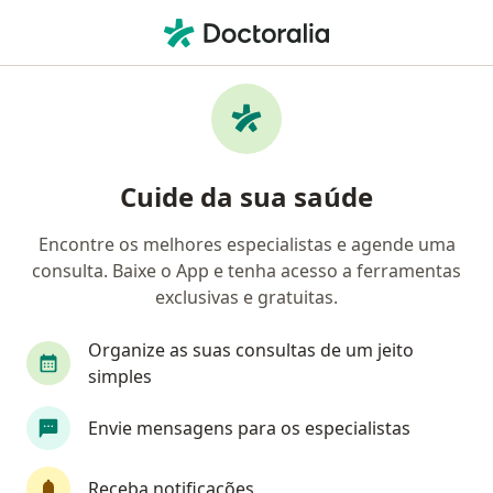
Men
Deformidades Adquiridas Da Orelha • Goiânia, Goiás GO
Filtros
• 1
Convênio
Mapa
Profissionais com experiência Deformidades
Cuide da sua saúde
Adquiridas Da Orelha, Goiânia
Encontre os melhores especialistas e agende uma
consulta. Baixe o App e tenha acesso a ferramentas
Qual especialização você está procurando?
exclusivas e gratuitas.
Cirurgião plástico
Otorrino
Cirurgião ger
Organize as suas consultas de um jeito
simples
Envie mensagens para os especialistas
Receba notificações