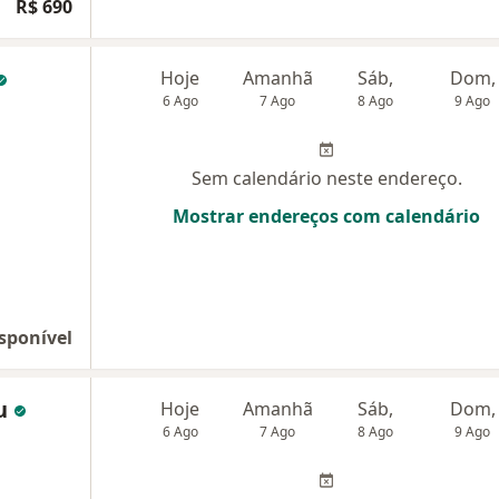
R$ 690
Hoje
Amanhã
Sáb,
Dom,
6 Ago
7 Ago
8 Ago
9 Ago
Sem calendário neste endereço.
Mostrar endereços com calendário
sponível
eu
Hoje
Amanhã
Sáb,
Dom,
6 Ago
7 Ago
8 Ago
9 Ago