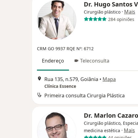
Dr. Hugo Santos V
·
Mais
Cirurgião plástico
284 opiniões
CRM GO 9937
RQE Nº: 6712
Endereço
Teleconsulta
Rua 135, n.579, Goiânia
•
Mapa
Clínica Essence
Primeira consulta Cirurgia Plástica
Dr. Marlon Cazaro
Cirurgião plástico, Especi
·
Mais
medicina estética
44 opiniões