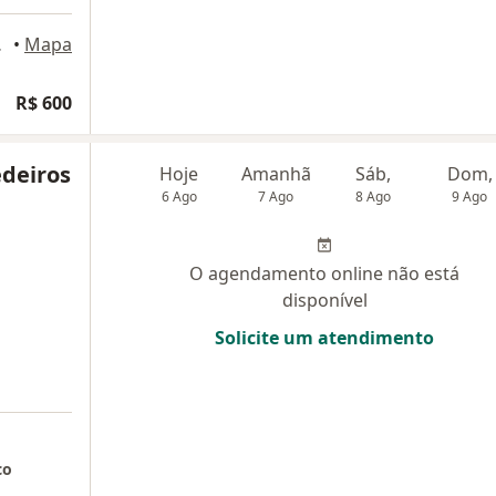
, Goiânia
•
Mapa
R$ 600
edeiros
Hoje
Amanhã
Sáb,
Dom,
6 Ago
7 Ago
8 Ago
9 Ago
O agendamento online não está
disponível
Solicite um atendimento
co