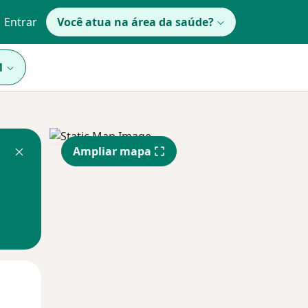
Entrar
Você atua na área da saúde?
1
Ampliar mapa
Segunda-feira
Ter,
Qua
10 Ago
11 Ago
12 Ago