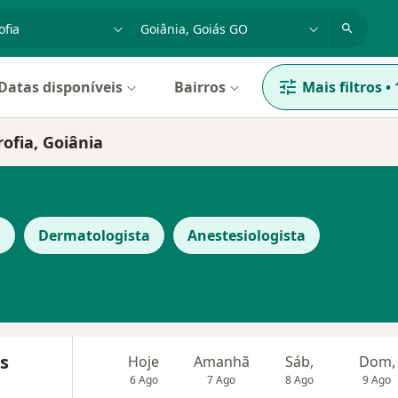
dade, doença ou nome
cidade ou região
Datas disponíveis
Bairros
Mais filtros
•
rofia, Goiânia
l
Dermatologista
Anestesiologista
s
Hoje
Amanhã
Sáb,
Dom,
6 Ago
7 Ago
8 Ago
9 Ago