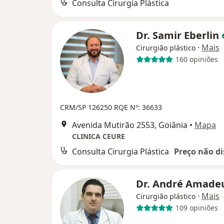
Consulta Cirurgia Plástica
Dr. Samir Eberlin
·
Mais
Cirurgião plástico
160 opiniões
CRM/SP 126250
RQE Nº: 36633
Avenida Mutirão 2553, Goiânia
•
Mapa
CLINICA CEURE
Consulta Cirurgia Plástica
Preço não di
Dr. André Amad
·
Mais
Cirurgião plástico
109 opiniões