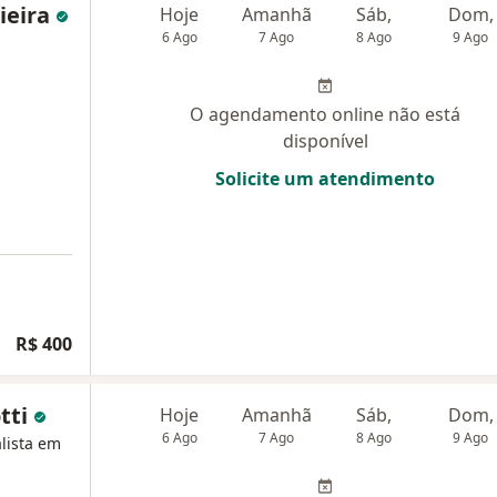
ieira
Hoje
Amanhã
Sáb,
Dom,
6 Ago
7 Ago
8 Ago
9 Ago
O agendamento online não está
disponível
Solicite um atendimento
R$ 400
tti
Hoje
Amanhã
Sáb,
Dom,
6 Ago
7 Ago
8 Ago
9 Ago
alista em