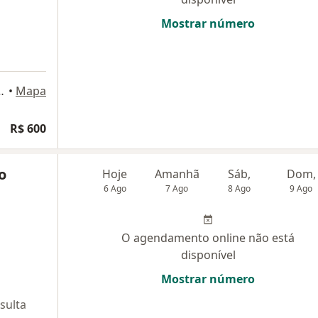
Mostrar número
RE - Sala C1909, Goiânia
•
Mapa
R$ 600
o
Hoje
Amanhã
Sáb,
Dom,
6 Ago
7 Ago
8 Ago
9 Ago
O agendamento online não está
disponível
Mostrar número
sulta