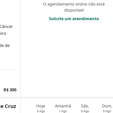
O agendamento online não está
disponível
Solicite um atendimento
 Câncer
eiro
de de
R$ 300
ue Cruz
Hoje
Amanhã
Sáb,
Dom,
6 Ago
7 Ago
8 Ago
9 Ago