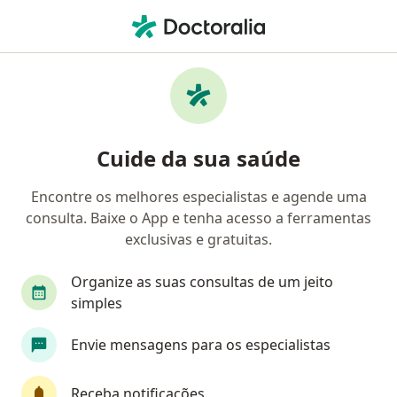
Men
Dependência Química • Joinville, Santa Catarina SC
Filtros
• 1
Convênio
Mapa
Profissionais com experiência Dependência
Cuide da sua saúde
química, Joinville
Encontre os melhores especialistas e agende uma
consulta. Baixe o App e tenha acesso a ferramentas
Qual especialização você está procurando?
exclusivas e gratuitas.
Psiquiatra
Psicólogo
Psicanalista
Méd
Organize as suas consultas de um jeito
simples
Envie mensagens para os especialistas
Receba notificações