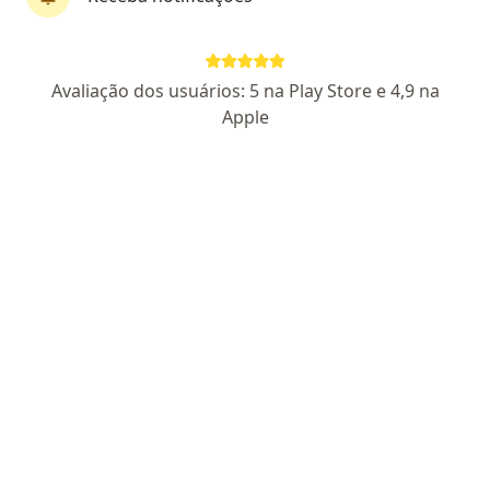
Pagamento online
Parcelamento disponível
Avaliação dos usuários: 5 na Play Store e 4,9 na
Prof. Jorge Siqueira
Apple
·
Mais
Psicanalista
55 opiniões
Certificado apresentado
Pacientes fiéis
Endereço
Teleconsulta
Centro, Joinville
•
Mapa
Joinvile. SC - Atendimento Online
Primeira consulta psicanálise
R$ 275
Esse especialista não oferece agendamento online para esse endereço.