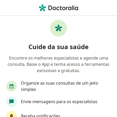
Men
Desidratação • Hortolândia, São Paulo SP
Filtros
• 1
Convênio
Mapa
Profissionais com experiência Desidratação,
Cuide da sua saúde
Hortolândia
Encontre os melhores especialistas e agende uma
consulta. Baixe o App e tenha acesso a ferramentas
Qual especialização você está procurando?
exclusivas e gratuitas.
Nutricionista
Cardiologista
Médico clínic
Organize as suas consultas de um jeito
simples
Envie mensagens para os especialistas
Receba notificações