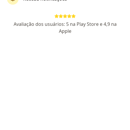
Maria Eugênia Moreno
Avaliação dos usuários: 5 na Play Store e 4,9 na
Nutricionista
Apple
1 opinião
CRN3/127
Rua Luís Camilo de Camargo 175, Hortolândia
•
Mapa
Clínica Médico Para Todos
Primeira consulta Nutrição
Consultar valores
Esse especialista não oferece agendamento online para esse endereço.
Solicite um atendimento