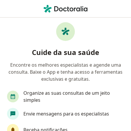
Men
Diarréia • Maricá, Rio de Janeiro RJ
Filtros
• 1
Convênio
Mapa
Profissionais com experiência Diarréia,
Cuide da sua saúde
Maricá
Encontre os melhores especialistas e agende uma
consulta. Baixe o App e tenha acesso a ferramentas
Qual especialização você está procurando?
exclusivas e gratuitas.
Médico clínico geral
Organize as suas consultas de um jeito
Gastroenterologista
Nutricionista
simples
Envie mensagens para os especialistas
Angiologista
Cardiologista
Veja mais
Receba notificações