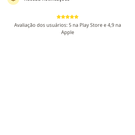
Avaliação dos usuários: 5 na Play Store e 4,9 na
Apple
Pagamento online
Dra. Fabiana Casanova
Gastroenterologista, Médico clínico geral
111 opiniões
CRM RJ 984825
- RQE Nº: 29799
- RQE Nº: 25876
Endereço
Teleconsulta
Avenida Presidente Kennedy, 735, São Gonçalo
•
Mapa