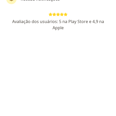
Dr. Andre Avelino Pereira De Oliveira
Avaliação dos usuários: 5 na Play Store e 4,9 na
·
Mais
Enfermeiro
Apple
7 opiniões
COREN SC 941830
Rua Hercílio Luz 145, Brusque
•
Mapa
CLINICA TECHY MEDICINA E SAUDE.
EEG (electroencefalograma)
R$ 450
Esse especialista não oferece agendamento online para esse endereço.
Solicite um atendimento