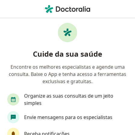
Men
Doenças Do Cabelo • Brusque, Santa Catarina SC
Filtros
• 1
Convênio
Mapa
Profissionais com experiência Doenças do
Cuide da sua saúde
cabelo, Brusque
Encontre os melhores especialistas e agende uma
consulta. Baixe o App e tenha acesso a ferramentas
Qual especialização você está procurando?
exclusivas e gratuitas.
Dermatologista
Médico clínico geral
Endo
Organize as suas consultas de um jeito
simples
Envie mensagens para os especialistas
Receba notificações