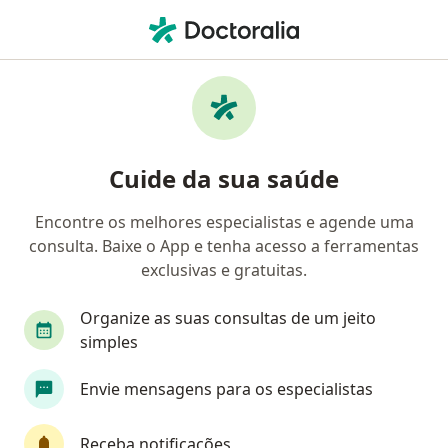
Men
Doenças Do Trabalho • Goiânia, Goiás GO
Filtros
• 1
Convênio
Mapa
Profissionais com experiência Doenças do
Cuide da sua saúde
trabalho, Goiânia
Encontre os melhores especialistas e agende uma
consulta. Baixe o App e tenha acesso a ferramentas
Qual especialização você está procurando?
exclusivas e gratuitas.
Psicólogo
Psicanalista
Organize as suas consultas de um jeito
simples
Envie mensagens para os especialistas
Receba notificações