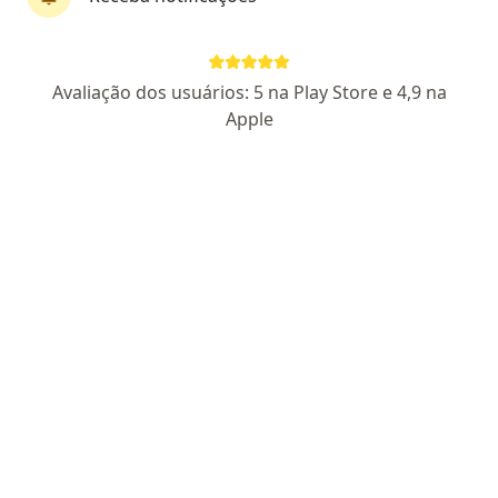
Lígia Bou Karim
Avaliação dos usuários: 5 na Play Store e 4,9 na
·
Mais
Psicóloga
Apple
58 opiniões
CRP 09/8511
Endereço
Teleconsulta
Avenida T-10 esquina com Rua T-27 Sala 1201, Quadra 102, Número 208, Lote 09/12 - St. Bueno, Goiânia - GO, 74223-060, Goiânia
•
Mapa
Instituto Tricot -Ciência e Comportamento
Consulta Psicologia
R$ 330
Esse especialista não oferece agendamento online para esse endereço.
Solicite um atendimento