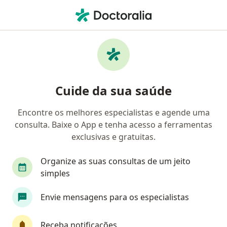
Men
Esteatose Hepática • Jundiaí, São Paulo SP
Filtros
• 1
Convênio
Mapa
Profissionais com experiência Esteatose
Cuide da sua saúde
hepática, Jundiaí
Encontre os melhores especialistas e agende uma
consulta. Baixe o App e tenha acesso a ferramentas
Qual especialização você está procurando?
exclusivas e gratuitas.
Gastroenterologista
Médico clínico geral
Organize as suas consultas de um jeito
simples
Envie mensagens para os especialistas
Receba notificações