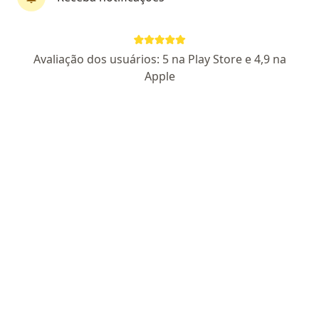
Dra. Andressa Garisto
Avaliação dos usuários: 5 na Play Store e 4,9 na
·
Mais
Coloproctologista, Gastroenterologista, Cirurgiã geral
Apple
687 opiniões
CRM SP 168287
RQE 68.275
RQE 103.703
Pacientes fiéis
Endereço
Teleconsulta
Rua São Vicente de Paulo, 95, Jundiaí
•
Mapa
Eleva Consultórios
Consulta em Coloproctologia
R$ 630
Esse especialista não oferece agendamento online para esse endereço.
Solicite um atendimento