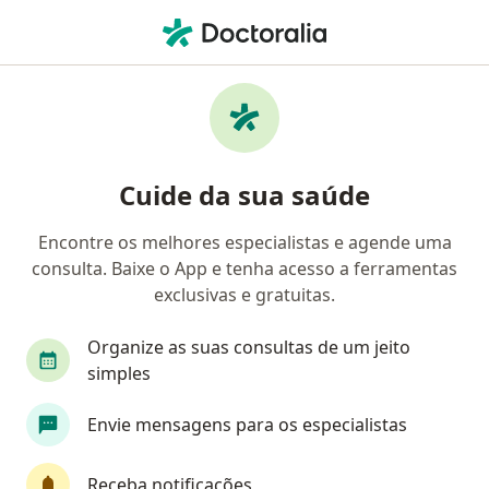
Men
Estresse • Navegantes, Santa Catarina SC
Filtros
• 1
Convênio
Mapa
Profissionais com experiência Estresse,
Cuide da sua saúde
Navegantes
Encontre os melhores especialistas e agende uma
consulta. Baixe o App e tenha acesso a ferramentas
Qual especialização você está procurando?
exclusivas e gratuitas.
Psicólogo
Médico clínico geral
Psicanalist
Organize as suas consultas de um jeito
simples
Envie mensagens para os especialistas
Receba notificações