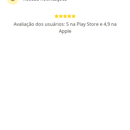
Perfil novo
Pagamento online
Avaliação dos usuários: 5 na Play Store e 4,9 na
Parcelamento disponível
Apple
Dra. Francyele Rodrigues dos Santos
·
Mais
Psicóloga
15 opiniões
CRP SP 211022
Endereço
Teleconsulta
Rua Olímpio Miranda Júnior, 258, Itajaí
•
Mapa
Consultório Online - Itajaí (SC)
Primeira consulta psicologia
R$ 250
Esse especialista não oferece agendamento online para esse endereço.
Solicite um atendimento