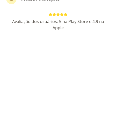
Perfil novo
Pagamento online
Avaliação dos usuários: 5 na Play Store e 4,9 na
Parcelamento disponível
Apple
Mylena Mathias Ferracini
·
Mais
Psicóloga
5 opiniões
CRP SP 161481
Endereço
Teleconsulta
Rua Hilário Magro Júnior 113, Campinas
•
Mapa
Casa Gê - Saúde mental e cultura
Consulta Psicologia
a partir de r$ 230
Esse especialista não oferece agendamento online para esse endereço.
Solicite um atendimento