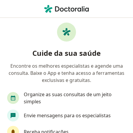
Men
Excesso De Insegurança • Campinas, São Paulo SP
Filtros
• 1
Convênio
Mapa
Profissionais com experiência Excesso de
Cuide da sua saúde
insegurança, Campinas
Encontre os melhores especialistas e agende uma
consulta. Baixe o App e tenha acesso a ferramentas
Qual especialização você está procurando?
exclusivas e gratuitas.
Psicólogo
Psicanalista
Sexólogo
Ter
Organize as suas consultas de um jeito
simples
Envie mensagens para os especialistas
Receba notificações