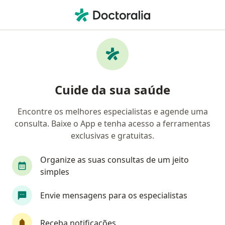
Men
Granuloma • Brusque, Santa Catarina SC
Filtros
• 1
Convênio
Mapa
Profissionais com experiência Granuloma,
Cuide da sua saúde
Brusque
Encontre os melhores especialistas e agende uma
consulta. Baixe o App e tenha acesso a ferramentas
Qual especialização você está procurando?
exclusivas e gratuitas.
Endocrinologista
Ginecologista
Médico d
Organize as suas consultas de um jeito
simples
Envie mensagens para os especialistas
Receba notificações