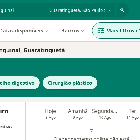
dade, doença ou nome
cidade ou região
Datas disponíveis
Bairros
Mais filtros
•
inguinal, Guaratinguetá
elho digestivo
Cirurgião plástico
iro
Hoje
Amanhã
Segunda-feira
Ter,
8 Ago
9 Ago
10 Ago
11 Ago
estivo,
O agendamento online não está