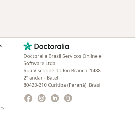
Contato
Doctoralia - Homepage
as
Doctoralia Brasil Serviços Online e
Software Ltda
Rua Visconde do Rio Branco, 1488 -
2º andar - Batel
80420-210 Curitiba (Paraná), Brasil
Facebook
abre num novo separador
Instagram
abre num novo separador
Linkedin
abre num novo separador
Glassdoor
abre num novo separador
es