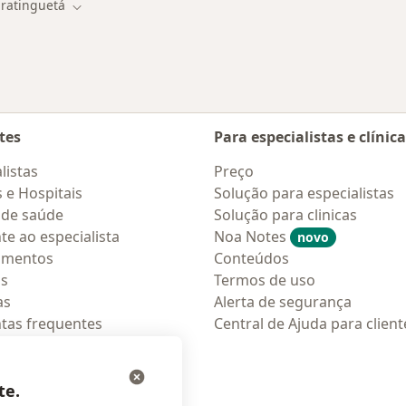
ratinguetá
e cidade
Mudar de cidade
tes
Para especialistas e clínic
listas
Preço
s e Hospitais
Solução para especialistas
 de saúde
Solução para clinicas
te ao especialista
Noa Notes
novo
amentos
Conteúdos
os
Termos de uso
as
Alerta de segurança
tas frequentes
Central de Ajuda para client
ções móveis
ara pacientes
te.