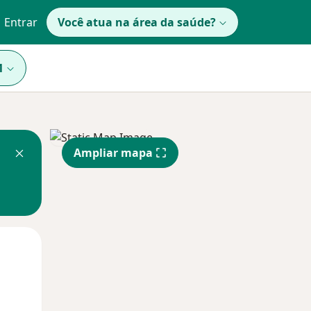
Entrar
Você atua na área da saúde?
1
Ampliar mapa
Qua
Qui,
Sex,
12 Ago
13 Ago
14 Ago