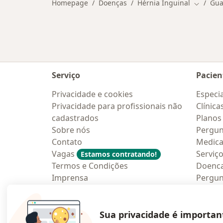
Homepage
Doenças
Hérnia Inguinal
Gua
Mudar d
Serviço
Pacien
Privacidade e cookies
Especia
Privacidade para profissionais não
Clínica
cadastrados
Planos
Sobre nós
Pergun
Contato
Medic
Vagas
Serviç
Estamos contratando!
Termos e Condições
Doenc
Imprensa
Pergun
Lei da Igualdade Salarial
Aplica
Blog p
Sua privacidade é importan