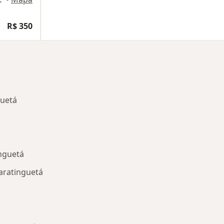
R$ 350
guetá
nguetá
aratinguetá
nadas em Guaratinguetá