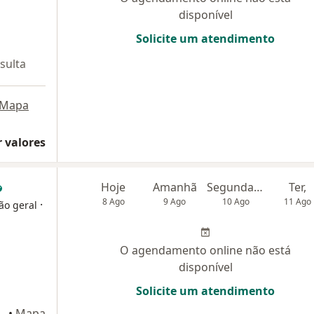
disponível
Solicite um atendimento
sulta
Mapa
 valores
Hoje
Amanhã
Segunda-feira
Ter,
8 Ago
9 Ago
10 Ago
11 Ago
·
ião geral
O agendamento online não está
disponível
Solicite um atendimento
ap301, Guaratinguetá
•
Mapa