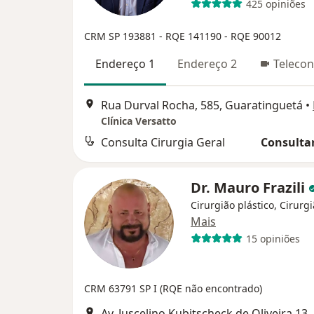
425 opiniões
CRM SP 193881
- RQE 141190
- RQE 90012
Endereço 1
Endereço 2
Telecon
Rua Durval Rocha, 585, Guaratinguetá
•
Clínica Versatto
Consulta Cirurgia Geral
Consultar
Dr. Mauro Frazili
Cirurgião plástico, Cirurg
Mais
15 opiniões
CRM 63791 SP I (RQE não encontrado)
Av. Juscelino Kubitscheck de Oliveira 1301 