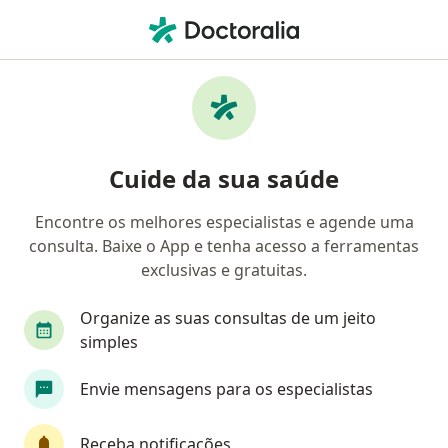
Men
Hipercolesterolemia Níveis Elevados De Colesterol • Macaé, Rio de Janeiro RJ
Filtros
• 1
Convênio
Mapa
Profissionais com experiência
Cuide da sua saúde
Hipercolesterolemia (Níveis elevados de
colesterol), Macaé
Encontre os melhores especialistas e agende uma
consulta. Baixe o App e tenha acesso a ferramentas
Qual especialização você está procurando?
exclusivas e gratuitas.
Cardiologista
Nutricionista
Endocrinolog
Organize as suas consultas de um jeito
simples
Envie mensagens para os especialistas
Receba notificações